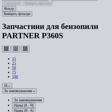
Скасувати
Виберіть фільтри
Фільтр
Виберіть фільтри
Запчастини для бензопили
PARTNER P360S
15
25
50
75
100
15
За замовчуванням
За замовчуванням
Назва (А - Я)
Назва (Я - А)