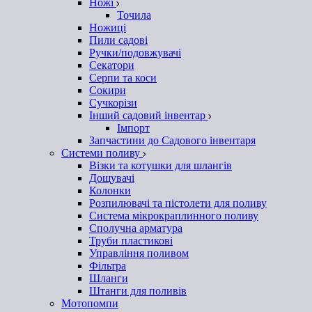
Ножі
Точила
Ножиці
Пили садові
Ручки/подовжувачі
Секатори
Серпи та коси
Сокири
Сучкорізи
Інший садовий інвентар
Імпорт
Запчастини до Садового інвентаря
Системи поливу
Візки та котушки для шлангів
Дощувачі
Колонки
Розпилювачі та пістолети для поливу
Система мікрокраплинного поливу
Сполучна арматура
Труби пластикові
Управління поливом
Фільтра
Шланги
Штанги для поливів
Мотопомпи