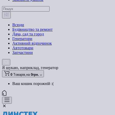
Всюди
Будівництво та ремонт
Дача, сад та город
Генератори
Активний відпочинок
Автотовари
Запчастини
Я шукаю, наприклад,
генератор
0
Tоварів,
на
0грн.
Ваш кошик порожній :(