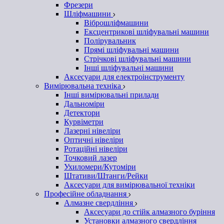
Фрезери
Шліфмашини
Віброшліфмашини
Ексцентрикові шліфувальні машини
Полірувальник
Прямі шліфувальні машини
Стрічкові шліфувальні машини
Інші шліфувальні машини
Аксесуари для електроінструменту
Вимірювальна техніка
Інші вимірювальні прилади
Дальноміри
Детектори
Курвіметри
Лазерні нівеліри
Оптичні нівеліри
Ротаційні нівеліри
Точковий лазер
Ухиломери/Кутоміри
Штативи/Штанги/Рейки
Аксесуари для вимірювальної техніки
Професійне обладнання
Алмазне свердління
Аксесуари до стійк алмазного буріння
Установки алмазного свердління