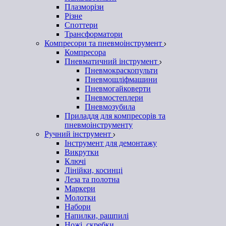
Плазморізи
Різне
Споттери
Трансформатори
Компресори та пневмоінструмент
Компресора
Пневматичний інструмент
Пневмокраскопульти
Пневмошліфмашини
Пневмогайковерти
Пневмостеплери
Пневмозубила
Приладдя для компресорів та
пневмоінструменту
Ручний інструмент
Інструмент для демонтажу
Викрутки
Ключі
Лінійки, косинці
Леза та полотна
Маркери
Молотки
Набори
Напилки, рашпилі
Ножі, скребки