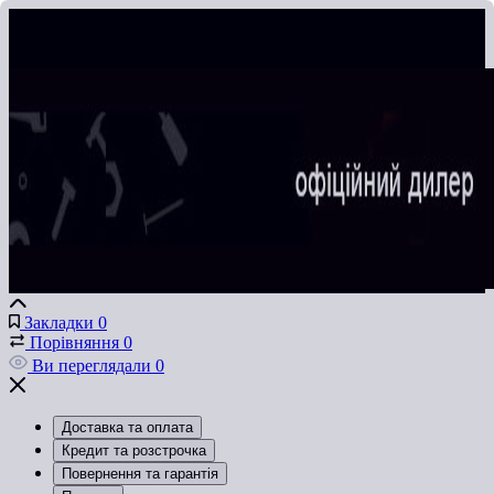
Закладки
0
Порівняння
0
Ви переглядали
0
Доставка та оплата
Кредит та розстрочка
Повернення та гарантія