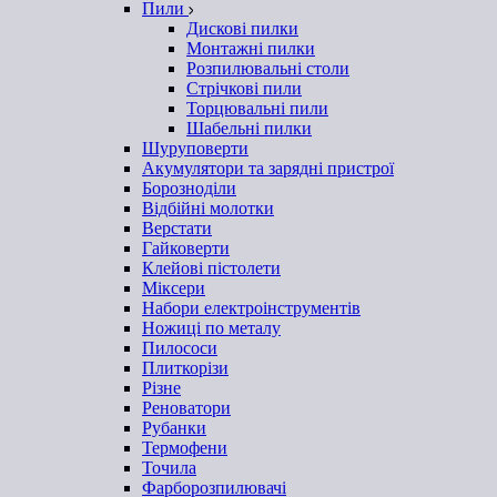
Пили
Дискові пилки
Монтажні пилки
Розпилювальні столи
Стрічкові пили
Торцювальні пили
Шабельні пилки
Шуруповерти
Акумулятори та зарядні пристрої
Борозноділи
Відбійні молотки
Верстати
Гайковерти
Клейові пістолети
Міксери
Набори електроінструментів
Ножиці по металу
Пилососи
Плиткорізи
Різне
Реноватори
Рубанки
Термофени
Точила
Фарборозпилювачі