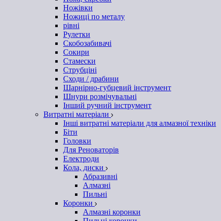
Ножівки
Ножиці по металу
рівні
Рулетки
Скобозабивачі
Сокири
Стамески
Струбціні
Сходи / драбини
Шарнірно-губцевий інструмент
Шнури розмічувальні
Інший ручний інструмент
Витратні матеріали
Інші витратні матеріали для алмазної техніки
Біти
Головки
Для Реноваторів
Електроди
Кола, диски
Абразивні
Алмазні
Пильні
Коронки
Алмазні коронки
Пильні коронки