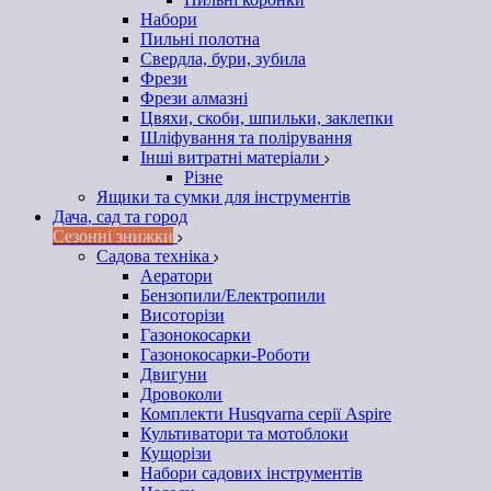
Набори
Пильні полотна
Свердла, бури, зубила
Фрези
Фрези алмазні
Цвяхи, скоби, шпильки, заклепки
Шліфування та полірування
Інші витратні матеріали
Різне
Ящики та сумки для інструментів
Дача, сад та город
Сезонні знижки
Садова техніка
Аератори
Бензопили/Електропили
Висоторізи
Газонокосарки
Газонокосарки-Роботи
Двигуни
Дровоколи
Комплекти Husqvarna серії Aspire
Культиватори та мотоблоки
Кущорізи
Набори садових інструментів