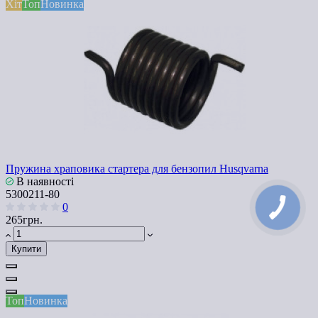
Хіт
Топ
Новинка
Пружина храповика стартера для бензопил Husqvarna
В наявності
5300211-80
0
265грн.
Купити
Топ
Новинка