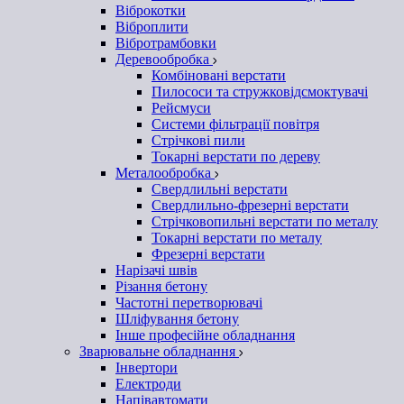
Віброкотки
Віброплити
Вібротрамбовки
Деревообробка
Комбіновані верстати
Пилососи та стружковідсмоктувачі
Рейсмуси
Системи фільтрації повітря
Стрічкові пили
Токарні верстати по дереву
Металообробка
Свердлильні верстати
Свердлильно-фрезерні верстати
Стрічковопильні верстати по металу
Токарні верстати по металу
Фрезерні верстати
Нарізачі швів
Різання бетону
Частотні перетворювачі
Шліфування бетону
Інше професійне обладнання
Зварювальне обладнання
Інвертори
Електроди
Напівавтомати