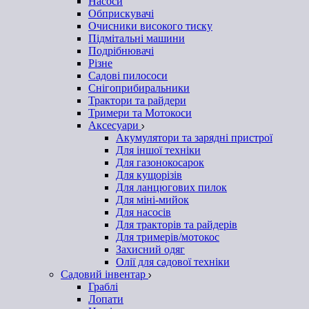
Насоси
Обприскувачі
Очисники високого тиску
Підмітальні машини
Подрібнювачі
Різне
Садові пилососи
Снігоприбиральники
Трактори та райдери
Тримери та Мотокоси
Аксесуари
Акумулятори та зарядні пристрої
Для іншої техніки
Для газонокосарок
Для кущорізів
Для ланцюгових пилок
Для міні-мийок
Для насосів
Для тракторів та райдерів
Для тримерів/мотокос
Захисний одяг
Олії для садової техніки
Садовий інвентар
Граблі
Лопати