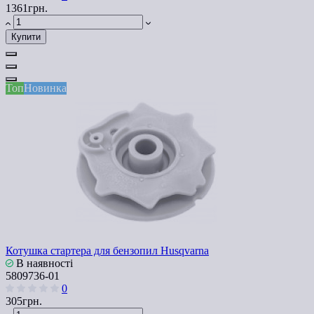
1361грн.
Купити
Топ
Новинка
Котушка стартера для бензопил Husqvarna
В наявності
5809736-01
0
305грн.