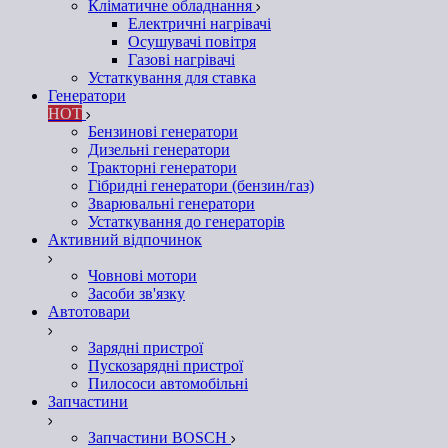
Кліматичне обладнання
Електричні нагрівачі
Осушувачі повітря
Газові нагрівачі
Устаткування для ставка
Генератори
HOT
Бензинові генератори
Дизельні генератори
Тракторні генератори
Гібридні генератори (бензин/газ)
Зварювальні генератори
Устаткування до генераторів
Активний відпочинок
Човнові мотори
Засоби зв'язку
Автотовари
Зарядні пристрої
Пускозарядні пристрої
Пилососи автомобільні
Запчастини
Запчастини BOSCH