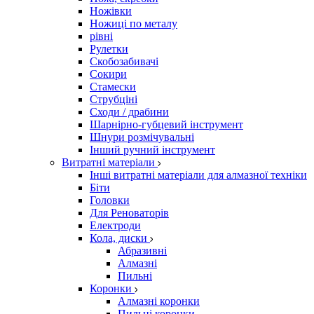
Ножівки
Ножиці по металу
рівні
Рулетки
Скобозабивачі
Сокири
Стамески
Струбціні
Сходи / драбини
Шарнірно-губцевий інструмент
Шнури розмічувальні
Інший ручний інструмент
Витратні матеріали
Інші витратні матеріали для алмазної техніки
Біти
Головки
Для Реноваторів
Електроди
Кола, диски
Абразивні
Алмазні
Пильні
Коронки
Алмазні коронки
Пильні коронки