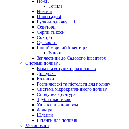
Ножі
Точила
Ножиці
Пили садові
Ручки/подовжувачі
Секатори
Серпи та коси
Сокири
Сучкорізи
Інший садовий інвентар
Імпорт
Запчастини до Садового інвентаря
Системи поливу
Візки та котушки для шлангів
Дощувачі
Колонки
Розпилювачі та пістолети для поливу
Система мікрокраплинного поливу
Сполучна арматура
Труби пластикові
Управління поливом
Фільтра
Шланги
Штанги для поливів
Мотопомпи