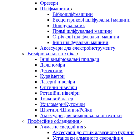
Фрезери
Шліфмашини
Віброшліфмашини
Ексцентрикові шліфувальні машини
Полірувальник
Прямі шліфувальні машини
Стрічкові шліфувальні машини
Інші шліфувальні машини
Аксесуари для електроінструменту
Вимірювальна техніка
Інші вимірювальні прилади
Дальноміри
Детектори
Курвіметри
Лазерні нівеліри
Оптичні нівеліри
Ротаційні нівеліри
Точковий лазер
Ухиломери/Кутоміри
Штативи/Штанги/Рейки
Аксесуари для вимірювальної техніки
Професійне обладнання
Алмазне свердління
Аксесуари до стійк алмазного буріння
Установки алмазного свердління