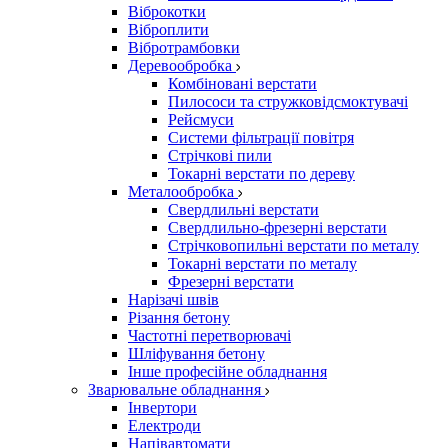
Віброкотки
Віброплити
Вібротрамбовки
Деревообробка
Комбіновані верстати
Пилососи та стружковідсмоктувачі
Рейсмуси
Системи фільтрації повітря
Стрічкові пили
Токарні верстати по дереву
Металообробка
Свердлильні верстати
Свердлильно-фрезерні верстати
Стрічковопильні верстати по металу
Токарні верстати по металу
Фрезерні верстати
Нарізачі швів
Різання бетону
Частотні перетворювачі
Шліфування бетону
Інше професійне обладнання
Зварювальне обладнання
Інвертори
Електроди
Напівавтомати