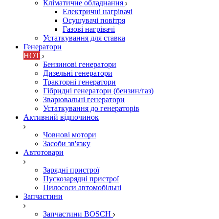
Кліматичне обладнання
Електричні нагрівачі
Осушувачі повітря
Газові нагрівачі
Устаткування для ставка
Генератори
HOT
Бензинові генератори
Дизельні генератори
Тракторні генератори
Гібридні генератори (бензин/газ)
Зварювальні генератори
Устаткування до генераторів
Активний відпочинок
Човнові мотори
Засоби зв'язку
Автотовари
Зарядні пристрої
Пускозарядні пристрої
Пилососи автомобільні
Запчастини
Запчастини BOSCH