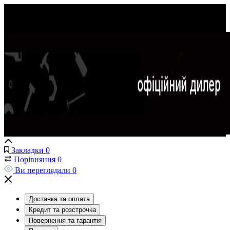
Закладки
0
Порівняння
0
Ви переглядали
0
Доставка та оплата
Кредит та розстрочка
Повернення та гарантія