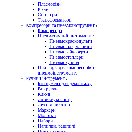
Плазморізи
Різне
Споттери
Трансформатори
Компресори та пневмоінструмент
Компресора
Пневматичний інструмент
Пневмокраскопульти
Пневмошліфмашини
Пневмогайковерти
Пневмостеплери
Пневмозубила
Приладдя для компресорів та
пневмоінструменту
Ручний інструмент
Інструмент для демонтажу
Викрутки
Ключі
Лінійки, косинці
Леза та полотна
Маркери
Молотки
Набори
Напилки, рашпилі
Ножі, скребки