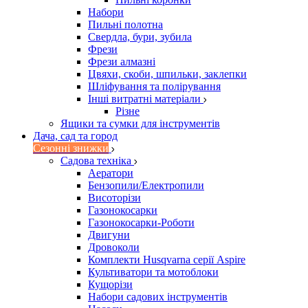
Набори
Пильні полотна
Свердла, бури, зубила
Фрези
Фрези алмазні
Цвяхи, скоби, шпильки, заклепки
Шліфування та полірування
Інші витратні матеріали
Різне
Ящики та сумки для інструментів
Дача, сад та город
Сезонні знижки
Садова техніка
Аератори
Бензопили/Електропили
Висоторізи
Газонокосарки
Газонокосарки-Роботи
Двигуни
Дровоколи
Комплекти Husqvarna серії Aspire
Культиватори та мотоблоки
Кущорізи
Набори садових інструментів