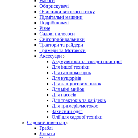
Насоси
Обприскувачі
Очисники високого тиску
Підмітальні машини
Подрібнювачі
Різне
Садові пилососи
Снігоприбиральники
Трактори та райдери
Тримери та Мотокоси
Аксесуари
Акумулятори та зарядні пристрої
Для іншої техніки
Для газонокосарок
Для кущорізів
Для ланцюгових пилок
Для міні-мийок
Для насосів
Для тракторів та райдерів
Для тримерів/мотокос
Захисний одяг
Олії для садової техніки
Садовий інвентар
Граблі
Лопати