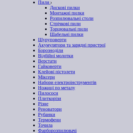
Пили
Дискові пилки
Монтажні пилки
Розпилювальні столи
Стрічкові пили
Торцювальні пили
Шабельні пилки
Шуруповерти
Акумулятори та зарядні пристрої
Борозноділи
Відбійні молотки
Верстати
Гайковерти
Клейові пістолети
Міксери
Набори електроінструментів
Ножиці по металу
Пилососи
Плиткорізи
Різне
Реноватори
Рубанки
Термофени
Точила
Фарборозпилювачі