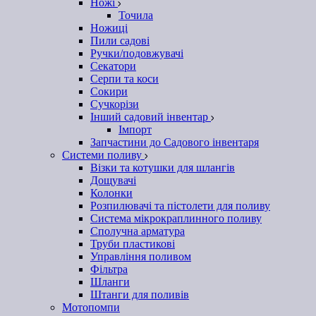
Ножі
Точила
Ножиці
Пили садові
Ручки/подовжувачі
Секатори
Серпи та коси
Сокири
Сучкорізи
Інший садовий інвентар
Імпорт
Запчастини до Садового інвентаря
Системи поливу
Візки та котушки для шлангів
Дощувачі
Колонки
Розпилювачі та пістолети для поливу
Система мікрокраплинного поливу
Сполучна арматура
Труби пластикові
Управління поливом
Фільтра
Шланги
Штанги для поливів
Мотопомпи