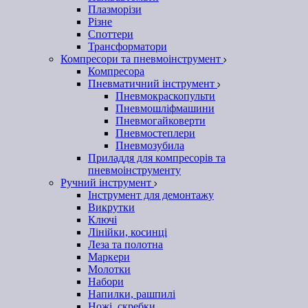
Плазморізи
Різне
Споттери
Трансформатори
Компресори та пневмоінструмент
Компресора
Пневматичний інструмент
Пневмокраскопульти
Пневмошліфмашини
Пневмогайковерти
Пневмостеплери
Пневмозубила
Приладдя для компресорів та
пневмоінструменту
Ручний інструмент
Інструмент для демонтажу
Викрутки
Ключі
Лінійки, косинці
Леза та полотна
Маркери
Молотки
Набори
Напилки, рашпилі
Ножі, скребки