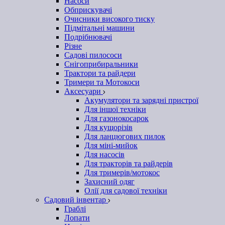
Насоси
Обприскувачі
Очисники високого тиску
Підмітальні машини
Подрібнювачі
Різне
Садові пилососи
Снігоприбиральники
Трактори та райдери
Тримери та Мотокоси
Аксесуари
Акумулятори та зарядні пристрої
Для іншої техніки
Для газонокосарок
Для кущорізів
Для ланцюгових пилок
Для міні-мийок
Для насосів
Для тракторів та райдерів
Для тримерів/мотокос
Захисний одяг
Олії для садової техніки
Садовий інвентар
Граблі
Лопати