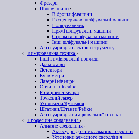
Фрезери
Шліфмашини
Віброшліфмашини
Ексцентрикові шліфувальні машини
Полірувальник
Прямі шліфувальні машини
Стрічкові шліфувальні машини
Інші шліфувальні машини
Аксесуари для електроінструменту
Вимірювальна техніка
Інші вимірювальні прилади
Дальноміри
Детектори
Курвіметри
Лазерні нівеліри
Оптичні нівеліри
Ротаційні нівеліри
Точковий лазер
Ухиломери/Кутоміри
Штативи/Штанги/Рейки
Аксесуари для вимірювальної техніки
Професійне обладнання
Алмазне свердління
Аксесуари до стійк алмазного буріння
Установки алмазного свердління