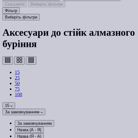
Скасувати
Виберіть фільтри
Фільтр
Виберіть фільтри
Аксесуари до стійк алмазного
буріння
15
25
50
75
100
15
За замовчуванням
За замовчуванням
Назва (А - Я)
Назва (Я - А)