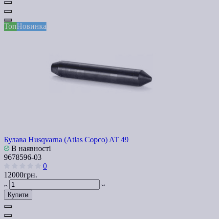
Топ
Новинка
Булава Husqvarna (Atlas Copco) AT 49
В наявності
9678596-03
0
12000грн.
Купити