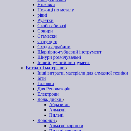
Ножівки
Ножиці по металу
рівні
Рулетки
Скобозабивачі
Сокири
Стамески
Струбціні
Сходи / драбини
Шарнірно-губцевий інструмент
Шнури розмічувальні
Інший ручний інструмент
Витратні матеріали
Інші витратні матеріали для алмазної техніки
Біти
Головки
Для Реноваторів
Електроди
Кола, диски
Абразивні
Алмазні
Пильні
Коронки
Алмазні коронки
Пильні коронки