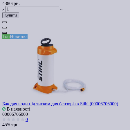
4380грн.
Купити
Топ
Новинка
Бак для води під тиском для бензорізів Stihl (00006706000)
В наявності
00006706000
0
4550грн.