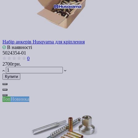
Набір анкерів Husqvarna для кріплення
В наявності
5024354-01
0
2700грн.
Купити
Топ
Новинка