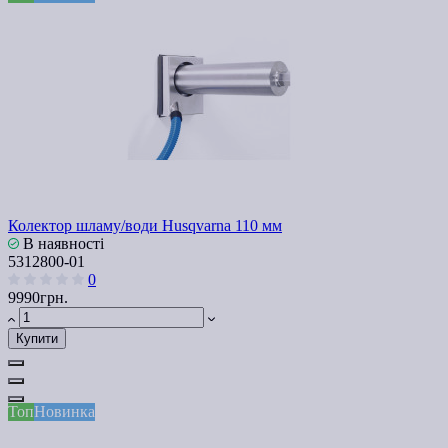
Колектор шламу/води Husqvarna 110 мм
В наявності
5312800-01
0
9990грн.
Купити
Топ
Новинка