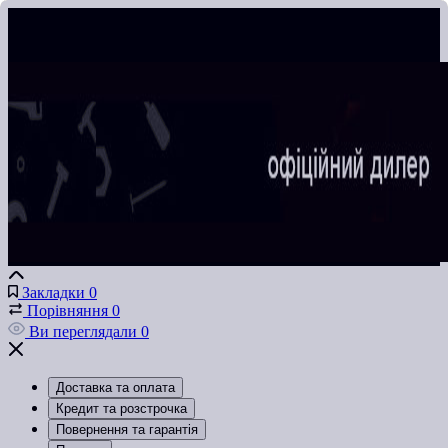
Закладки
0
Порівняння
0
Ви переглядали
0
Доставка та оплата
Кредит та розстрочка
Повернення та гарантія