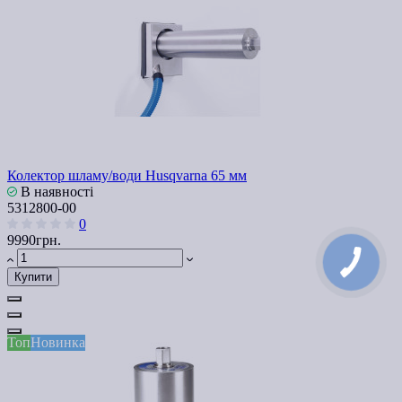
Колектор шламу/води Husqvarna 65 мм
В наявності
5312800-00
0
9990грн.
Купити
Топ
Новинка