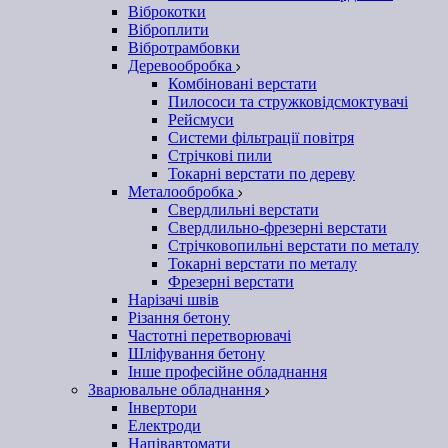
Віброкотки
Віброплити
Вібротрамбовки
Деревообробка
Комбіновані верстати
Пилососи та стружковідсмоктувачі
Рейсмуси
Системи фільтрації повітря
Стрічкові пили
Токарні верстати по дереву
Металообробка
Свердлильні верстати
Свердлильно-фрезерні верстати
Стрічковопильні верстати по металу
Токарні верстати по металу
Фрезерні верстати
Нарізачі швів
Різання бетону
Частотні перетворювачі
Шліфування бетону
Інше професійне обладнання
Зварювальне обладнання
Інвертори
Електроди
Напівавтомати