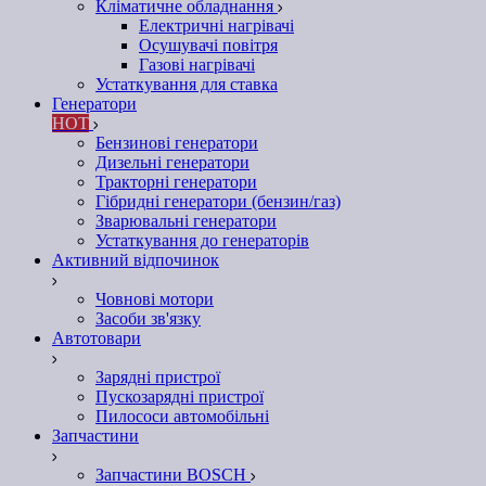
Кліматичне обладнання
Електричні нагрівачі
Осушувачі повітря
Газові нагрівачі
Устаткування для ставка
Генератори
HOT
Бензинові генератори
Дизельні генератори
Тракторні генератори
Гібридні генератори (бензин/газ)
Зварювальні генератори
Устаткування до генераторів
Активний відпочинок
Човнові мотори
Засоби зв'язку
Автотовари
Зарядні пристрої
Пускозарядні пристрої
Пилососи автомобільні
Запчастини
Запчастини BOSCH