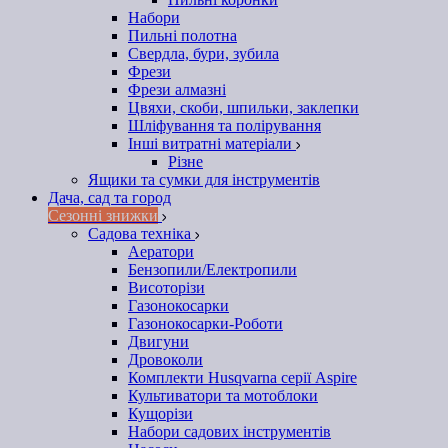
Набори
Пильні полотна
Свердла, бури, зубила
Фрези
Фрези алмазні
Цвяхи, скоби, шпильки, заклепки
Шліфування та полірування
Інші витратні матеріали
Різне
Ящики та сумки для інструментів
Дача, сад та город
Сезонні знижки
Садова техніка
Аератори
Бензопили/Електропили
Висоторізи
Газонокосарки
Газонокосарки-Роботи
Двигуни
Дровоколи
Комплекти Husqvarna серії Aspire
Культиватори та мотоблоки
Кущорізи
Набори садових інструментів