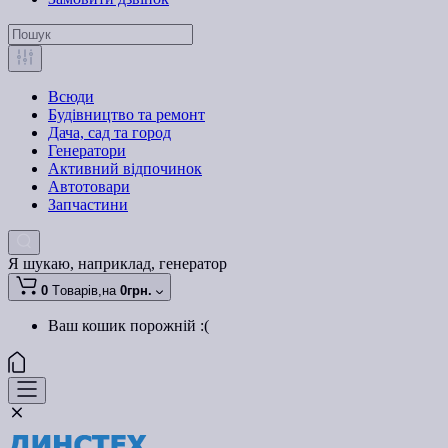
Всюди
Будівництво та ремонт
Дача, сад та город
Генератори
Активний відпочинок
Автотовари
Запчастини
Я шукаю, наприклад,
генератор
0
Tоварів,
на
0грн.
Ваш кошик порожній :(