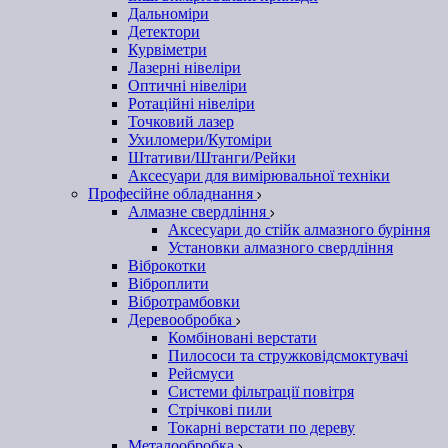
Дальноміри
Детектори
Курвіметри
Лазерні нівеліри
Оптичні нівеліри
Ротаційні нівеліри
Точковий лазер
Ухиломери/Кутоміри
Штативи/Штанги/Рейки
Аксесуари для вимірювальної техніки
Професійне обладнання
Алмазне свердління
Аксесуари до стійк алмазного буріння
Установки алмазного свердління
Віброкотки
Віброплити
Вібротрамбовки
Деревообробка
Комбіновані верстати
Пилососи та стружковідсмоктувачі
Рейсмуси
Системи фільтрації повітря
Стрічкові пили
Токарні верстати по дереву
Металообробка