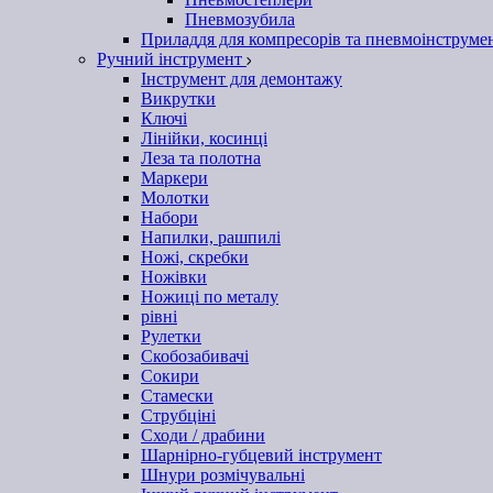
Пневмозубила
Приладдя для компресорів та пневмоінструме
Ручний інструмент
Інструмент для демонтажу
Викрутки
Ключі
Лінійки, косинці
Леза та полотна
Маркери
Молотки
Набори
Напилки, рашпилі
Ножі, скребки
Ножівки
Ножиці по металу
рівні
Рулетки
Скобозабивачі
Сокири
Стамески
Струбціні
Сходи / драбини
Шарнірно-губцевий інструмент
Шнури розмічувальні