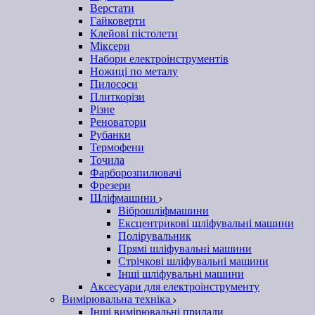
Верстати
Гайковерти
Клейові пістолети
Міксери
Набори електроінструментів
Ножиці по металу
Пилососи
Плиткорізи
Різне
Реноватори
Рубанки
Термофени
Точила
Фарборозпилювачі
Фрезери
Шліфмашини
Віброшліфмашини
Ексцентрикові шліфувальні машини
Полірувальник
Прямі шліфувальні машини
Стрічкові шліфувальні машини
Інші шліфувальні машини
Аксесуари для електроінструменту
Вимірювальна техніка
Інші вимірювальні прилади