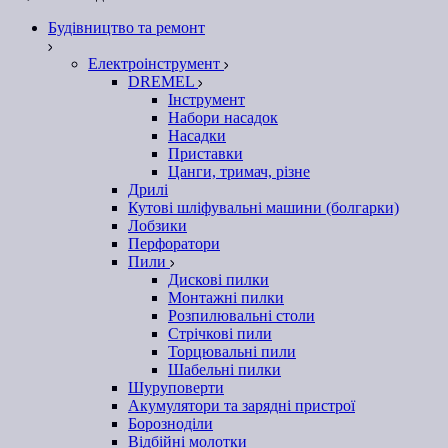
Будівництво та ремонт
Електроінструмент
DREMEL
Інструмент
Набори насадок
Насадки
Приставки
Цанги, тримач, різне
Дрилі
Кутові шліфувальні машини (болгарки)
Лобзики
Перфоратори
Пили
Дискові пилки
Монтажні пилки
Розпилювальні столи
Стрічкові пили
Торцювальні пили
Шабельні пилки
Шуруповерти
Акумулятори та зарядні пристрої
Борозноділи
Відбійні молотки