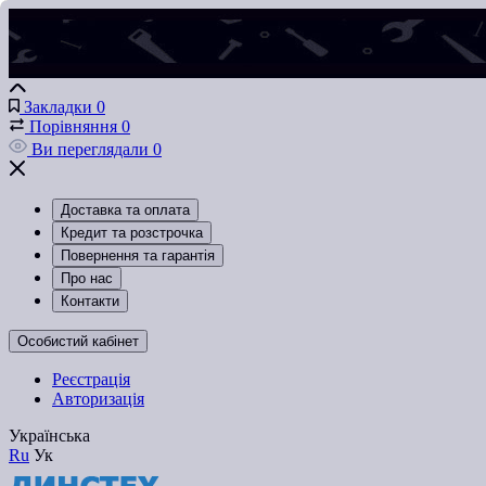
Закладки
0
Порівняння
0
Ви переглядали
0
Доставка та оплата
Кредит та розстрочка
Повернення та гарантія
Про нас
Контакти
Особистий кабінет
Реєстрація
Авторизація
Українська
Ru
Ук