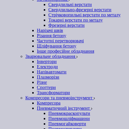
Свердлильні верстати
Свердлильно-фрезерні верстати
Стрічковопильні верстати по металу
Токарні верстати по металу
Фрезерні верстати
Нарізачі швів
Різання бетону
Частотні перетворювачі
Шліфування бетону
Інше професійне обладнання
Зварювальне обладнання
Інвертори
Електроди
Напівавтомати
Плазморізи
Різне
Споттери
Трансформатори
Компресори та пневмоінструмент
Компресора
Пневматичний інструмент
Пневмокраскопульти
Пневмошліфмашини
Пневмогайковерти
Пневмостеплери