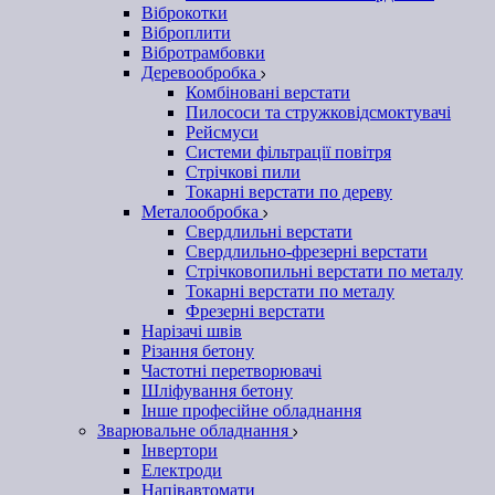
Віброкотки
Віброплити
Вібротрамбовки
Деревообробка
Комбіновані верстати
Пилососи та стружковідсмоктувачі
Рейсмуси
Системи фільтрації повітря
Стрічкові пили
Токарні верстати по дереву
Металообробка
Свердлильні верстати
Свердлильно-фрезерні верстати
Стрічковопильні верстати по металу
Токарні верстати по металу
Фрезерні верстати
Нарізачі швів
Різання бетону
Частотні перетворювачі
Шліфування бетону
Інше професійне обладнання
Зварювальне обладнання
Інвертори
Електроди
Напівавтомати