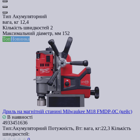
Тип
Акумуляторний
вага, кг
12,4
Кількість швидкостей
2
Максимальний діаметр, мм
152
Топ
Новинка
Дриль на магнітній станині Milwaukee M18 FMDP-0C (кейс)
В наявності
4933451636
Тип:
Акумуляторний
Потужність, Вт:
вага, кг:
22,3
Кількість
швидкостей:
0