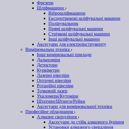
Фрезери
Шліфмашини
Віброшліфмашини
Ексцентрикові шліфувальні машини
Полірувальник
Прямі шліфувальні машини
Стрічкові шліфувальні машини
Інші шліфувальні машини
Аксесуари для електроінструменту
Вимірювальна техніка
Інші вимірювальні прилади
Дальноміри
Детектори
Курвіметри
Лазерні нівеліри
Оптичні нівеліри
Ротаційні нівеліри
Точковий лазер
Ухиломери/Кутоміри
Штативи/Штанги/Рейки
Аксесуари для вимірювальної техніки
Професійне обладнання
Алмазне свердління
Аксесуари до стійк алмазного буріння
Установки алмазного свердління