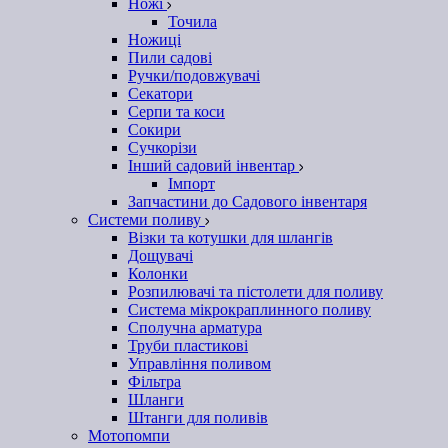
Ножі
Точила
Ножиці
Пили садові
Ручки/подовжувачі
Секатори
Серпи та коси
Сокири
Сучкорізи
Інший садовий інвентар
Імпорт
Запчастини до Садового інвентаря
Системи поливу
Візки та котушки для шлангів
Дощувачі
Колонки
Розпилювачі та пістолети для поливу
Система мікрокраплинного поливу
Сполучна арматура
Труби пластикові
Управління поливом
Фільтра
Шланги
Штанги для поливів
Мотопомпи