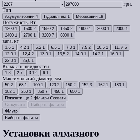
-
грн.
Тип
Акумуляторний
4
Гідравлічна
1
Мережевий
19
Потужність, Вт
1200
1
1500
2
1550
2
1850
2
1900
1
2000
1
2300
1
2400
1
2700
1
3200
7
6000
1
вага, кг
3,6
1
4,2
1
5,2
1
6,5
1
7,0
1
7,5
2
10,5
1
11, я
5
12,0
1
12,4
2
13,0
1
13,5
2
14,0
1
14.2
1
16,0
1
22,3
1
25,0
1
Кількість швидкостей
1
3
2
7
3
12
6
1
Максимальний діаметр, мм
50
2
68
1
100
1
120
2
150
2
152
3
162
1
180
1
182
1
250
1
350
7
450
1
650
1
Показати ще 2 фільтри
Сховати
Скасувати
Виберіть фільтри
Фільтр
Виберіть фільтри
Установки алмазного