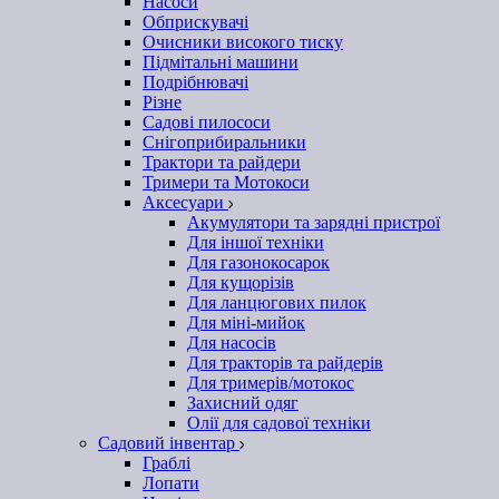
Насоси
Обприскувачі
Очисники високого тиску
Підмітальні машини
Подрібнювачі
Різне
Садові пилососи
Снігоприбиральники
Трактори та райдери
Тримери та Мотокоси
Аксесуари
Акумулятори та зарядні пристрої
Для іншої техніки
Для газонокосарок
Для кущорізів
Для ланцюгових пилок
Для міні-мийок
Для насосів
Для тракторів та райдерів
Для тримерів/мотокос
Захисний одяг
Олії для садової техніки
Садовий інвентар
Граблі
Лопати