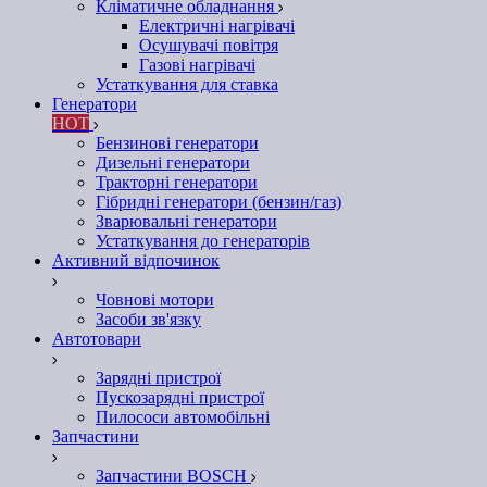
Кліматичне обладнання
Електричні нагрівачі
Осушувачі повітря
Газові нагрівачі
Устаткування для ставка
Генератори
HOT
Бензинові генератори
Дизельні генератори
Тракторні генератори
Гібридні генератори (бензин/газ)
Зварювальні генератори
Устаткування до генераторів
Активний відпочинок
Човнові мотори
Засоби зв'язку
Автотовари
Зарядні пристрої
Пускозарядні пристрої
Пилососи автомобільні
Запчастини
Запчастини BOSCH