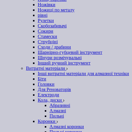
Ножівки
Ножиці по металу
рівні
Рулетки
Скобозабивачі
Сокири
Стамески
Струбціні
Сходи / драбини
Шарнірно-губцевий інструмент
Шнури розмічувальні
Інший ручний інструмент
Витратні матеріали
Інші витратні матеріали для алмазної техніки
Біти
Головки
Для Реноваторів
Електроди
Кола, диски
Абразивні
Алмазні
Пильні
Коронки
Алмазні коронки
Пильні коронки