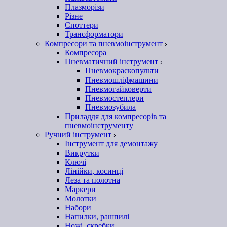
Плазморізи
Різне
Споттери
Трансформатори
Компресори та пневмоінструмент
Компресора
Пневматичний інструмент
Пневмокраскопульти
Пневмошліфмашини
Пневмогайковерти
Пневмостеплери
Пневмозубила
Приладдя для компресорів та
пневмоінструменту
Ручний інструмент
Інструмент для демонтажу
Викрутки
Ключі
Лінійки, косинці
Леза та полотна
Маркери
Молотки
Набори
Напилки, рашпилі
Ножі, скребки