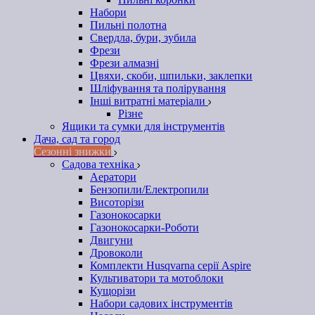
Набори
Пильні полотна
Свердла, бури, зубила
Фрези
Фрези алмазні
Цвяхи, скоби, шпильки, заклепки
Шліфування та полірування
Інші витратні матеріали
Різне
Ящики та сумки для інструментів
Дача, сад та город
Сезонні знижки
Садова техніка
Аератори
Бензопили/Електропили
Висоторізи
Газонокосарки
Газонокосарки-Роботи
Двигуни
Дровоколи
Комплекти Husqvarna серії Aspire
Культиватори та мотоблоки
Кущорізи
Набори садових інструментів