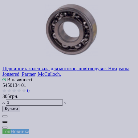
Підшипник коленвала для мотокос, повітродувок Husqvarna,
Jonsered, Partner, McCulloch.
В наявності
5450134-01
0
305грн.
Купити
Топ
Новинка