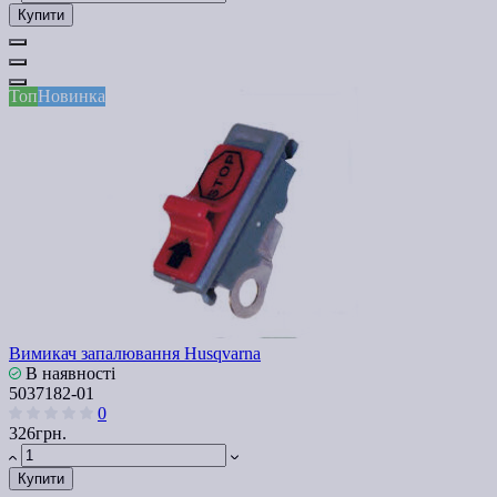
Купити
Топ
Новинка
Вимикач запалювання Husqvarna
В наявності
5037182-01
0
326грн.
Купити