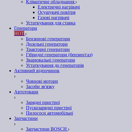
Кліматичне обладнання
Електричні нагрівачі
Осушувачі повітря
Газові нагрівачі
Устаткування для ставка
Генератори
HOT
Бензинові генератори
Дизельні генератори
Тракторні генератори
Гібридні генератори (бензин/газ)
Зварювальні генератори
Устаткування до генераторів
Активний відпочинок
Човнові мотори
Засоби зв'язку
Автотовари
Зарядні пристрої
Пускозарядні пристрої
Пилососи автомобільні
Запчастини
Запчастини BOSCH