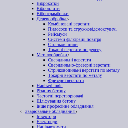
Віброкотки
Віброплити
Вібротрамбовки
Деревообробка
Комбіновані верстати
Пилососи та стружковідсмоктувачі
Рейсмуси
Системи фільтрації повітря
Стрічкові пили
Токарні верстати по дереву
Металообробка
Свердлильні верстати
Свердлильно-фрезерні верстати
Стрічковопильні верстати по металу
Токарні верстати по металу
Фрезерні верстати
Нарізачі швів
Різання бетону
Частотні перетворювачі
Шліфування бетону
Інше професійне обладнання
Зварювальне обладнання
Інвертори
Електроди
Напівавтомати