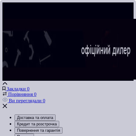
Закладки
0
Порівняння
0
Ви переглядали
0
Доставка та оплата
Кредит та розстрочка
Повернення та гарантія