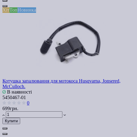
Хіт
Топ
Новинка
Котушка запалювання для мотокоса Husqvarna, Jonsered,
McCulloch.
В наявності
5450467-01
0
699грн.
Купити