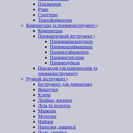
Плазморізи
Різне
Споттери
Трансформатори
Компресори та пневмоінструмент
Компресора
Пневматичний інструмент
Пневмокраскопульти
Пневмошліфмашини
Пневмогайковерти
Пневмостеплери
Пневмозубила
Приладдя для компресорів та
пневмоінструменту
Ручний інструмент
Інструмент для демонтажу
Викрутки
Ключі
Лінійки, косинці
Леза та полотна
Маркери
Молотки
Набори
Напилки, рашпилі
Ножі, скребки