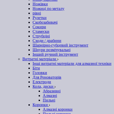
Ножівки
Ножиці по металу
рівні
Рулетки
Скобозабивачі
Сокири
Стамески
Струбціні
Сходи / драбини
Шарнірно-губцевий інструмент
Шнури розмічувальні
Інший ручний інструмент
Витратні матеріали
Інші витратні матеріали для алмазної техніки
Біти
Головки
Для Реноваторів
Електроди
Кола, диски
Абразивні
Алмазні
Пильні
Коронки
Алмазні коронки
Пильні коронки