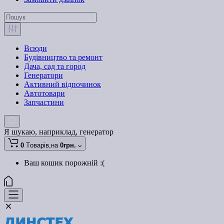
Всюди
Будівництво та ремонт
Дача, сад та город
Генератори
Активний відпочинок
Автотовари
Запчастини
Я шукаю, наприклад,
генератор
0
Tоварів,
на
0грн.
Ваш кошик порожній :(