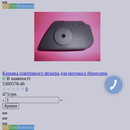
Хіт
Топ
Новинка
Кришка повітряного фільтра для мотокоса Husqvarna
В наявності
5300578-46
0
471грн.
Купити
Хіт
Топ
Новинка