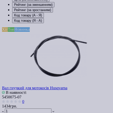
Рейтинг (за зменшенням)
Рейтинг (за зростанням)
Код товару (А - Я)
Код товару (Я - А)
Хіт
Топ
Новинка
Вал гнучкий для мотокосів Husqvarna
В наявності
5450075-07
0
1434грн.