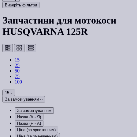
Виберіть фільтри
Запчастини для мотокоси
HUSQVARNA 125R
15
25
50
75
100
15
За замовчуванням
За замовчуванням
Назва (А - Я)
Назва (Я - А)
Ціна (за зростанням)
Ціна (за зменшенням)