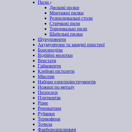
Пили
Дискові пилки
Монтажні пилки
Розпилювальні столи
Стрічкові пили
Торцювальні пили
Шабельні пилки
Шуруповерти
Акумулятори та зарядні пристрої
Борозноділи
Відбійні молотки
Верстати
Гайковерти
Клейові пістолети
Міксери
Набори електроінструментів
Ножиці по металу
Пилососи
Плиткорізи
Різне
Реноватори
Рубанки
Термофени
Точила
Фарборозпилювачі