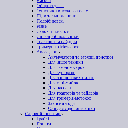
Насоси
Обприскувачі
Очисники високого тиску
Підмітальні машини
Подрібнювачі
Різне
Садові пилососи
Снігоприбиральники
Трактори та райдери
Тримери та Мотокоси
Аксесуари
Акумулятори та зарядні пристрої
Для іншої техніки
Для газонокосарок
Для кущорізів
Для ланцюгових пилок
Для міні-мийок
Для насосів
Для тракторів та райдерів
Для тримерів/мотокос
Захисний одяг
Олії для садової техніки
Садовий інвентар
Граблі
Лопати