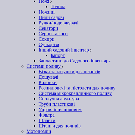
Ножі
Точила
Ножиці
Пили садові
Ручки/подовжувачі
Секатори
Серпи та коси
Сокири
Сучкорізи
Інший садовий інвентар
Імпорт
Запчастини до Садового інвентаря
Системи поливу
Візки та котушки для шлангів
Дощувачі
Колонки
Розпилювачі та пістолети для поливу
Система мікрокраплинного поливу
Сполучна арматура
Труби пластикові
Управління поливом
Фільтра
Шланги
Штанги для поливів
Мотопомпи