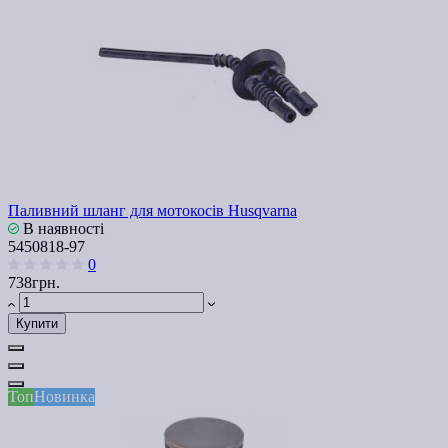
Паливний шланг для мотокосів Husqvarna
В наявності
5450818-97
0
738грн.
Купити
Топ
Новинка