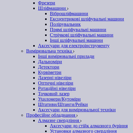
Фрезери
Шліфмашини
Віброшліфмашини
Ексцентрикові шліфувальні машини
Полірувальник
Прямі шліфувальні машини
Стрічкові шліфувальні машини
Інші шліфувальні машини
Аксесуари для електроінструменту
Вимірювальна техніка
Інші вимірювальні прилади
Дальноміри
Детектори
Курвіметри
Лазерні нівеліри
Оптичні нівеліри
Ротаційні нівеліри
Точковий лазер
Ухиломери/Кутоміри
Штативи/Штанги/Рейки
Аксесуари для вимірювальної техніки
Професійне обладнання
Алмазне свердління
Аксесуари до стійк алмазного буріння
Установки алмазного свердління