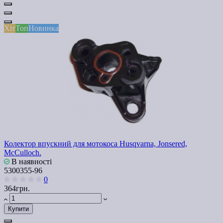
Хіт
Топ
Новинка
Колектор впускний для мотокоса Husqvarna, Jonsered,
McCulloch.
В наявності
5300355-96
0
364грн.
Купити