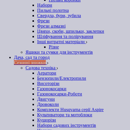
Набори
Пильні полотна
Свердла, бури, зубила
Фрези
Фрези алмазні
Цвяхи, скоби, шпильки, заклепки
Шліфування та полірування
Інші витратні матеріали
Різне
Ящики та сумки для інструментів
Дача, сад та город
Сезонні знижки
Садова техніка
Аератори
Бензопили/Електропили
Висоторізи
Газонокосарки
Газонокосарки-Роботи
Двигуни
Дровоколи
Комплекти Husqvarna серії Aspire
Культиватори та мотоблоки
Кущорізи
Набори садових інструментів