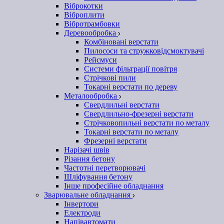
Віброкотки
Віброплити
Вібротрамбовки
Деревообробка
Комбіновані верстати
Пилососи та стружковідсмоктувачі
Рейсмуси
Системи фільтрації повітря
Стрічкові пили
Токарні верстати по дереву
Металообробка
Свердлильні верстати
Свердлильно-фрезерні верстати
Стрічковопильні верстати по металу
Токарні верстати по металу
Фрезерні верстати
Нарізачі швів
Різання бетону
Частотні перетворювачі
Шліфування бетону
Інше професійне обладнання
Зварювальне обладнання
Інвертори
Електроди
Напівавтомати