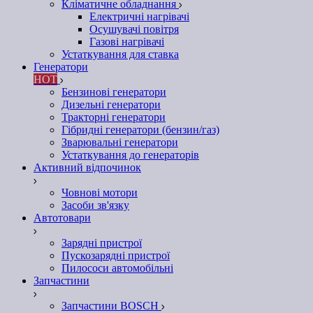
Кліматичне обладнання
Електричні нагрівачі
Осушувачі повітря
Газові нагрівачі
Устаткування для ставка
Генератори
HOT
Бензинові генератори
Дизельні генератори
Тракторні генератори
Гібридні генератори (бензин/газ)
Зварювальні генератори
Устаткування до генераторів
Активний відпочинок
Човнові мотори
Засоби зв'язку
Автотовари
Зарядні пристрої
Пускозарядні пристрої
Пилососи автомобільні
Запчастини
Запчастини BOSCH