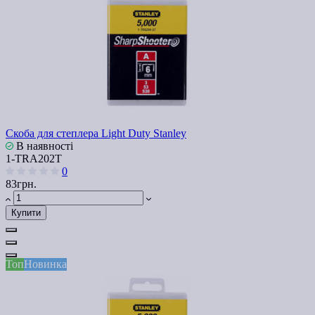
Скоба для степлера Light Duty Stanley
В наявності
1-TRA202T
0
83грн.
Купити
Топ
Новинка