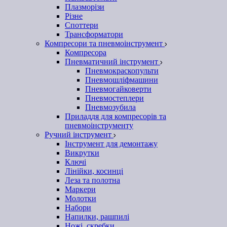
Плазморізи
Різне
Споттери
Трансформатори
Компресори та пневмоінструмент
Компресора
Пневматичний інструмент
Пневмокраскопульти
Пневмошліфмашини
Пневмогайковерти
Пневмостеплери
Пневмозубила
Приладдя для компресорів та
пневмоінструменту
Ручний інструмент
Інструмент для демонтажу
Викрутки
Ключі
Лінійки, косинці
Леза та полотна
Маркери
Молотки
Набори
Напилки, рашпилі
Ножі, скребки