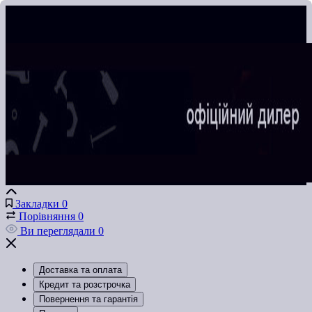
Закладки
0
Порівняння
0
Ви переглядали
0
Доставка та оплата
Кредит та розстрочка
Повернення та гарантія