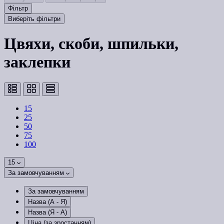
Фільтр
Виберіть фільтри
Цвяхи, скоби, шпильки,
заклепки
15
25
50
75
100
15
За замовчуванням
За замовчуванням
Назва (А - Я)
Назва (Я - А)
Ціна (за зростанням)