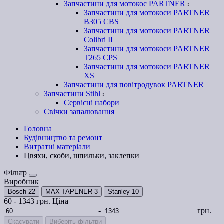
Запчастини для мотокос PARTNER
Запчастини для мотокоси PARTNER
B305 CBS
Запчастини для мотокоси PARTNER
Colibri II
Запчастини для мотокоси PARTNER
T265 CPS
Запчастини для мотокоси PARTNER
XS
Запчастини для повітродувок PARTNER
Запчастини Stihl
Сервісні набори
Свічки запалювання
Головна
Будівництво та ремонт
Витратні матеріали
Цвяхи, скоби, шпильки, заклепки
Фільтр
Виробник
Bosch
22
MAX TAPENER
3
Stanley
10
60
-
1343
грн.
Ціна
-
грн.
Скасувати
Виберіть фільтри