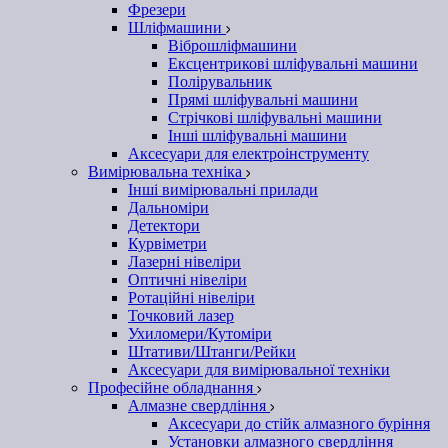
Фрезери
Шліфмашини
Віброшліфмашини
Ексцентрикові шліфувальні машини
Полірувальник
Прямі шліфувальні машини
Стрічкові шліфувальні машини
Інші шліфувальні машини
Аксесуари для електроінструменту
Вимірювальна техніка
Інші вимірювальні прилади
Дальноміри
Детектори
Курвіметри
Лазерні нівеліри
Оптичні нівеліри
Ротаційні нівеліри
Точковий лазер
Ухиломери/Кутоміри
Штативи/Штанги/Рейки
Аксесуари для вимірювальної техніки
Професійне обладнання
Алмазне свердління
Аксесуари до стійк алмазного буріння
Установки алмазного свердління