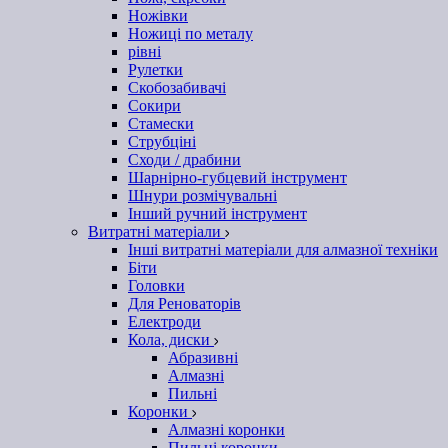
Ножівки
Ножиці по металу
рівні
Рулетки
Скобозабивачі
Сокири
Стамески
Струбціні
Сходи / драбини
Шарнірно-губцевий інструмент
Шнури розмічувальні
Інший ручний інструмент
Витратні матеріали
Інші витратні матеріали для алмазної техніки
Біти
Головки
Для Реноваторів
Електроди
Кола, диски
Абразивні
Алмазні
Пильні
Коронки
Алмазні коронки
Пильні коронки