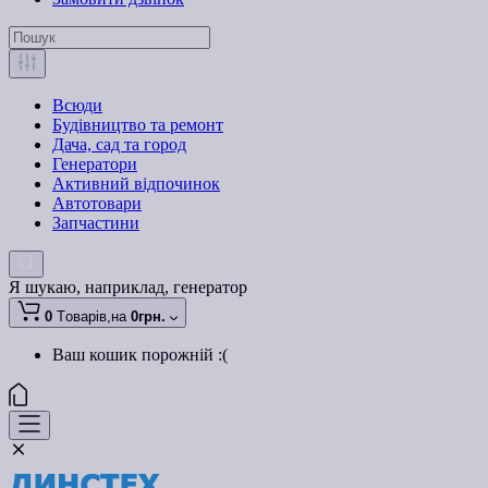
Всюди
Будівництво та ремонт
Дача, сад та город
Генератори
Активний відпочинок
Автотовари
Запчастини
Я шукаю, наприклад,
генератор
0
Tоварів,
на
0грн.
Ваш кошик порожній :(