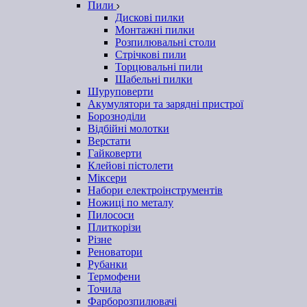
Пили
Дискові пилки
Монтажні пилки
Розпилювальні столи
Стрічкові пили
Торцювальні пили
Шабельні пилки
Шуруповерти
Акумулятори та зарядні пристрої
Борозноділи
Відбійні молотки
Верстати
Гайковерти
Клейові пістолети
Міксери
Набори електроінструментів
Ножиці по металу
Пилососи
Плиткорізи
Різне
Реноватори
Рубанки
Термофени
Точила
Фарборозпилювачі