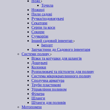
Ножі
Точила
Ножиці
Пили садові
Ручки/подовжувачі
Секатори
Серпи та коси
Сокири
Сучкорізи
Інший садовий інвентар
Імпорт
Запчастини до Садового інвентаря
Системи поливу
Візки та котушки для шлангів
Дощувачі
Колонки
Розпилювачі та пістолети для поливу
Система мікрокраплинного поливу
Сполучна арматура
Труби пластикові
Управління поливом
Фільтра
Шланги
Штанги для поливів
Мотопомпи