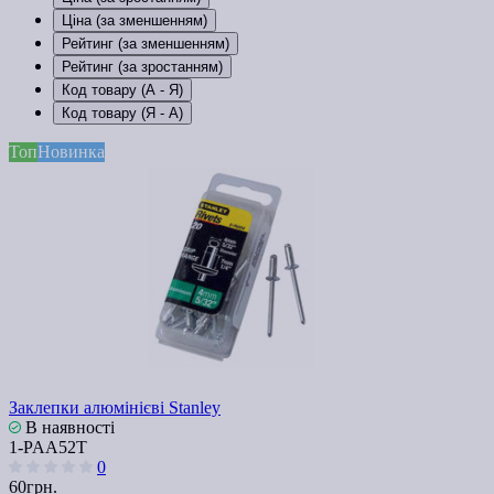
Ціна (за зменшенням)
Рейтинг (за зменшенням)
Рейтинг (за зростанням)
Код товару (А - Я)
Код товару (Я - А)
Топ
Новинка
Заклепки алюмінієві Stanley
В наявності
1-PAA52T
0
60грн.