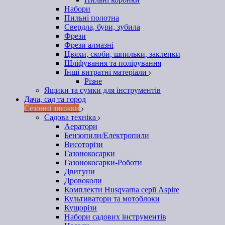
Набори
Пильні полотна
Свердла, бури, зубила
Фрези
Фрези алмазні
Цвяхи, скоби, шпильки, заклепки
Шліфування та полірування
Інші витратні матеріали
Різне
Ящики та сумки для інструментів
Дача, сад та город
Сезонні знижки
Садова техніка
Аератори
Бензопили/Електропили
Висоторізи
Газонокосарки
Газонокосарки-Роботи
Двигуни
Дровоколи
Комплекти Husqvarna серії Aspire
Культиватори та мотоблоки
Кущорізи
Набори садових інструментів