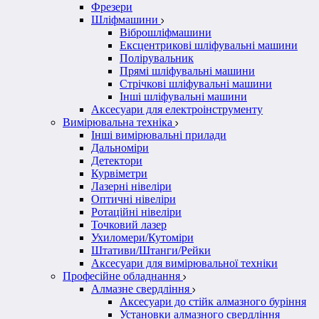
Фрезери
Шліфмашини
Віброшліфмашини
Ексцентрикові шліфувальні машини
Полірувальник
Прямі шліфувальні машини
Стрічкові шліфувальні машини
Інші шліфувальні машини
Аксесуари для електроінструменту
Вимірювальна техніка
Інші вимірювальні прилади
Дальноміри
Детектори
Курвіметри
Лазерні нівеліри
Оптичні нівеліри
Ротаційні нівеліри
Точковий лазер
Ухиломери/Кутоміри
Штативи/Штанги/Рейки
Аксесуари для вимірювальної техніки
Професійне обладнання
Алмазне свердління
Аксесуари до стійк алмазного буріння
Установки алмазного свердління