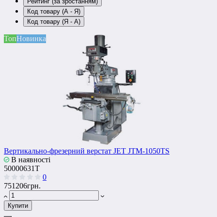
Рейтинг (за зростанням)
Код товару (А - Я)
Код товару (Я - А)
Топ
Новинка
Вертикально-фрезерний верстат JET JTM-1050TS
В наявності
50000631T
0
751206грн.
Купити