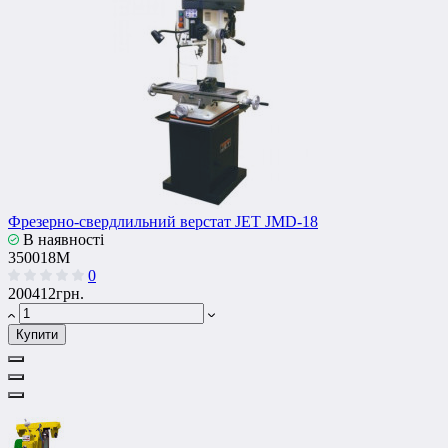
Фрезерно-свердлильний верстат JET JMD-18
В наявності
350018M
0
200412грн.
Купити