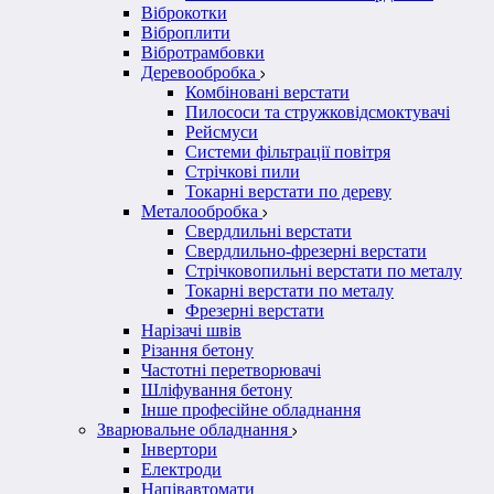
Віброкотки
Віброплити
Вібротрамбовки
Деревообробка
Комбіновані верстати
Пилососи та стружковідсмоктувачі
Рейсмуси
Системи фільтрації повітря
Стрічкові пили
Токарні верстати по дереву
Металообробка
Свердлильні верстати
Свердлильно-фрезерні верстати
Стрічковопильні верстати по металу
Токарні верстати по металу
Фрезерні верстати
Нарізачі швів
Різання бетону
Частотні перетворювачі
Шліфування бетону
Інше професійне обладнання
Зварювальне обладнання
Інвертори
Електроди
Напівавтомати