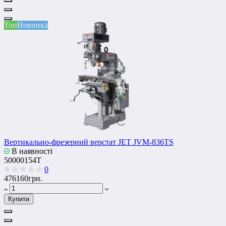
Топ
Новинка
Вертикально-фрезерний верстат JET JVM-836TS
В наявності
50000154T
0
476160грн.
Купити