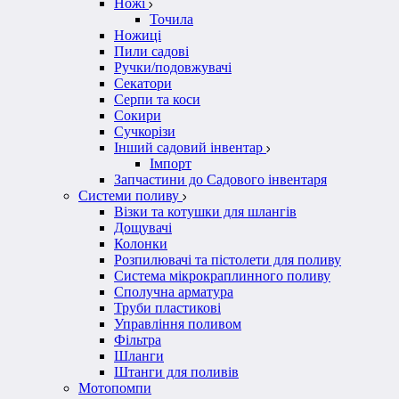
Ножі
Точила
Ножиці
Пили садові
Ручки/подовжувачі
Секатори
Серпи та коси
Сокири
Сучкорізи
Інший садовий інвентар
Імпорт
Запчастини до Садового інвентаря
Системи поливу
Візки та котушки для шлангів
Дощувачі
Колонки
Розпилювачі та пістолети для поливу
Система мікрокраплинного поливу
Сполучна арматура
Труби пластикові
Управління поливом
Фільтра
Шланги
Штанги для поливів
Мотопомпи