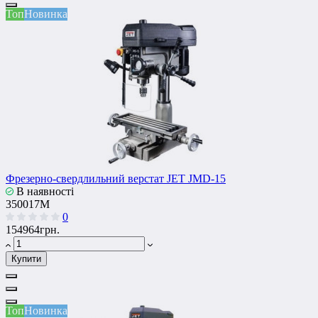
Топ
Новинка
Фрезерно-свердлильний верстат JET JMD-15
В наявності
350017M
0
154964грн.
Купити
Топ
Новинка