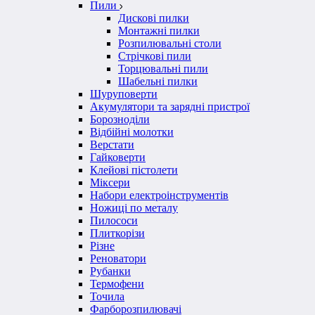
Пили
Дискові пилки
Монтажні пилки
Розпилювальні столи
Стрічкові пили
Торцювальні пили
Шабельні пилки
Шуруповерти
Акумулятори та зарядні пристрої
Борозноділи
Відбійні молотки
Верстати
Гайковерти
Клейові пістолети
Міксери
Набори електроінструментів
Ножиці по металу
Пилососи
Плиткорізи
Різне
Реноватори
Рубанки
Термофени
Точила
Фарборозпилювачі