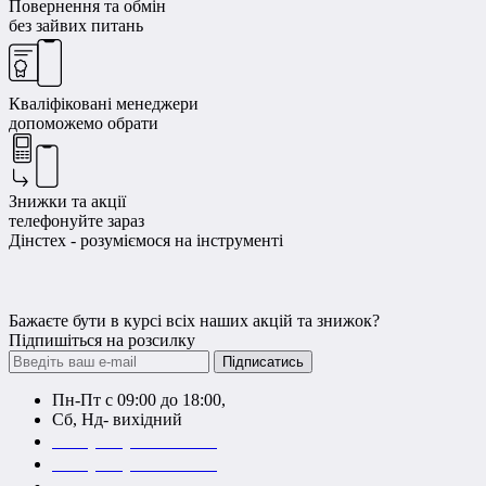
Повернення та обмін
без зайвих питань
Кваліфіковані менеджери
допоможемо обрати
Знижки та акції
телефонуйте зараз
Дінстех - розуміємося на інструменті
Бажаєте бути в курсі всіх наших акцій та знижок?
Підпишіться на розсилку
Підписатись
Пн-Пт с 09:00 до 18:00,
Сб, Нд- вихідний
+38 (044) 223-14-99
+38 (044) 499-91-69
+38 (067) 320-30-99 (Kyivstar)