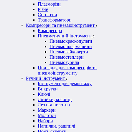
Плазморізи
Різне
Споттери
Трансформатори
Компресори та пневмоінструмент
Компресора
Пневматичний інструмент
Пневмокраскопульти
Пневмошліфмашини
Пневмогайковерти
Пневмостеплери
Пневмозубила
Приладдя для компресорів та
пневмоінструменту
Ручний інструмент
Інструмент для демонтажу
Викрутки
Ключі
Лінійки, косинці
Леза та полотна
Маркери
Молотки
Набори
Напилки, рашпилі
Ножі, скребки