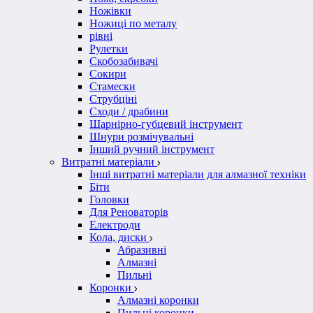
Ножівки
Ножиці по металу
рівні
Рулетки
Скобозабивачі
Сокири
Стамески
Струбціні
Сходи / драбини
Шарнірно-губцевий інструмент
Шнури розмічувальні
Інший ручний інструмент
Витратні матеріали
Інші витратні матеріали для алмазної техніки
Біти
Головки
Для Реноваторів
Електроди
Кола, диски
Абразивні
Алмазні
Пильні
Коронки
Алмазні коронки
Пильні коронки