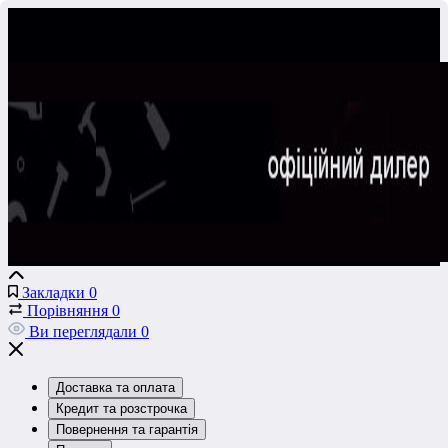
Закладки
0
Порівняння
0
Ви переглядали
0
Доставка та оплата
Кредит та розстрочка
Повернення та гарантія