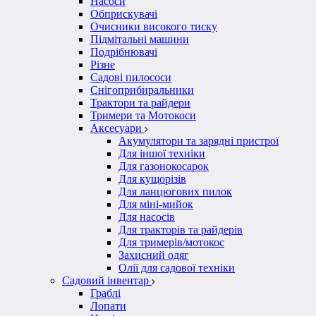
Насоси
Обприскувачі
Очисники високого тиску
Підмітальні машини
Подрібнювачі
Різне
Садові пилососи
Снігоприбиральники
Трактори та райдери
Тримери та Мотокоси
Аксесуари
Акумулятори та зарядні пристрої
Для іншої техніки
Для газонокосарок
Для кущорізів
Для ланцюгових пилок
Для міні-мийок
Для насосів
Для тракторів та райдерів
Для тримерів/мотокос
Захисний одяг
Олії для садової техніки
Садовий інвентар
Граблі
Лопати