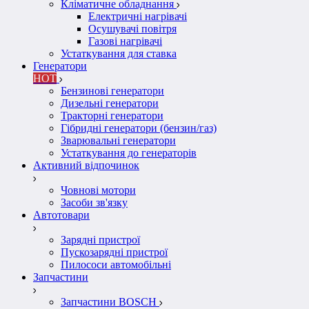
Кліматичне обладнання
Електричні нагрівачі
Осушувачі повітря
Газові нагрівачі
Устаткування для ставка
Генератори
HOT
Бензинові генератори
Дизельні генератори
Тракторні генератори
Гібридні генератори (бензин/газ)
Зварювальні генератори
Устаткування до генераторів
Активний відпочинок
Човнові мотори
Засоби зв'язку
Автотовари
Зарядні пристрої
Пускозарядні пристрої
Пилососи автомобільні
Запчастини
Запчастини BOSCH