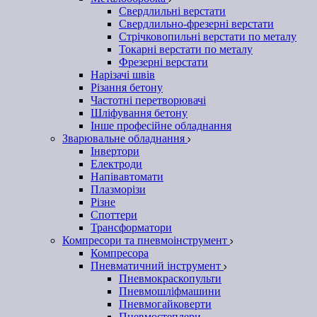
Свердлильні верстати
Свердлильно-фрезерні верстати
Стрічковопильні верстати по металу
Токарні верстати по металу
Фрезерні верстати
Нарізачі швів
Різання бетону
Частотні перетворювачі
Шліфування бетону
Інше професійне обладнання
Зварювальне обладнання
Інвертори
Електроди
Напівавтомати
Плазморізи
Різне
Споттери
Трансформатори
Компресори та пневмоінструмент
Компресора
Пневматичний інструмент
Пневмокраскопульти
Пневмошліфмашини
Пневмогайковерти
Пневмостеплери