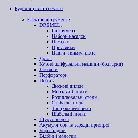
Будівництво та ремонт
Електроінструмент
DREMEL
Інструмент
Набори насадок
Насадки
Приставки
Цанги, тримач, різне
Дрилі
Кутові шліфувальні машини (болгарки)
Лобзики
Перфоратори
Пили
Дискові пилки
Монтажні пилки
Розпилювальні столи
Стрічкові пили
Торцювальні пили
Шабельні пилки
Шуруповерти
Акумулятори та зарядні пристрої
Борозноділи
Відбійні молотки