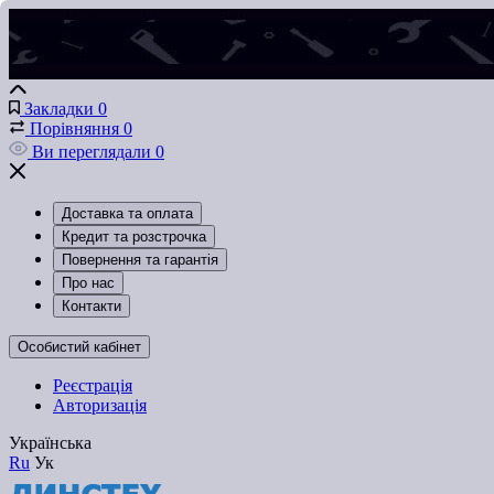
Закладки
0
Порівняння
0
Ви переглядали
0
Доставка та оплата
Кредит та розстрочка
Повернення та гарантія
Про нас
Контакти
Особистий кабінет
Реєстрація
Авторизація
Українська
Ru
Ук