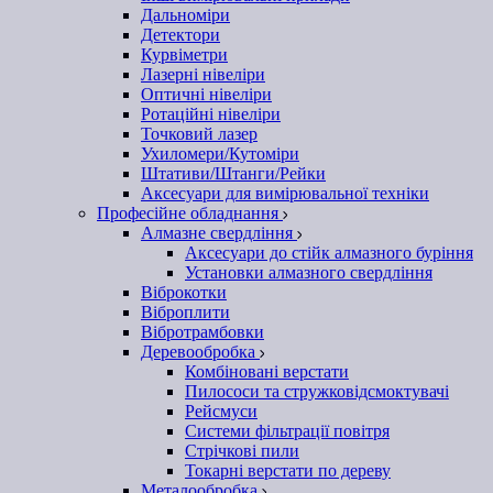
Дальноміри
Детектори
Курвіметри
Лазерні нівеліри
Оптичні нівеліри
Ротаційні нівеліри
Точковий лазер
Ухиломери/Кутоміри
Штативи/Штанги/Рейки
Аксесуари для вимірювальної техніки
Професійне обладнання
Алмазне свердління
Аксесуари до стійк алмазного буріння
Установки алмазного свердління
Віброкотки
Віброплити
Вібротрамбовки
Деревообробка
Комбіновані верстати
Пилососи та стружковідсмоктувачі
Рейсмуси
Системи фільтрації повітря
Стрічкові пили
Токарні верстати по дереву
Металообробка