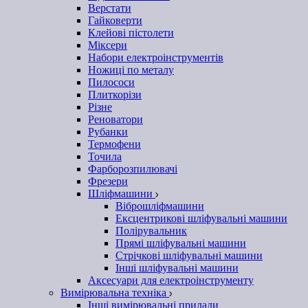
Верстати
Гайковерти
Клейові пістолети
Міксери
Набори електроінструментів
Ножиці по металу
Пилососи
Плиткорізи
Різне
Реноватори
Рубанки
Термофени
Точила
Фарборозпилювачі
Фрезери
Шліфмашини
Віброшліфмашини
Ексцентрикові шліфувальні машини
Полірувальник
Прямі шліфувальні машини
Стрічкові шліфувальні машини
Інші шліфувальні машини
Аксесуари для електроінструменту
Вимірювальна техніка
Інші вимірювальні прилади