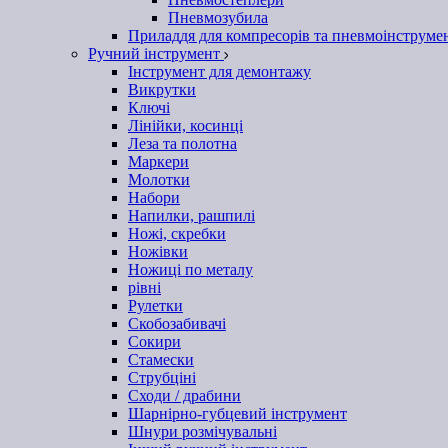
Пневмозубила
Приладдя для компресорів та пневмоінструме
Ручний інструмент
Інструмент для демонтажу
Викрутки
Ключі
Лінійки, косинці
Леза та полотна
Маркери
Молотки
Набори
Напилки, рашпилі
Ножі, скребки
Ножівки
Ножиці по металу
рівні
Рулетки
Скобозабивачі
Сокири
Стамески
Струбціні
Сходи / драбини
Шарнірно-губцевий інструмент
Шнури розмічувальні