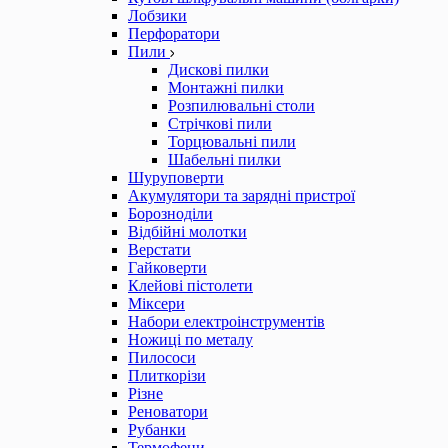
Лобзики
Перфоратори
Пили
Дискові пилки
Монтажні пилки
Розпилювальні столи
Стрічкові пили
Торцювальні пили
Шабельні пилки
Шуруповерти
Акумулятори та зарядні пристрої
Борозноділи
Відбійні молотки
Верстати
Гайковерти
Клейові пістолети
Міксери
Набори електроінструментів
Ножиці по металу
Пилососи
Плиткорізи
Різне
Реноватори
Рубанки
Термофени