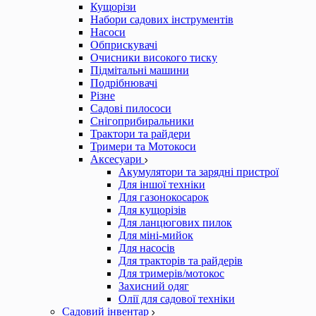
Кущорізи
Набори садових інструментів
Насоси
Обприскувачі
Очисники високого тиску
Підмітальні машини
Подрібнювачі
Різне
Садові пилососи
Снігоприбиральники
Трактори та райдери
Тримери та Мотокоси
Аксесуари
Акумулятори та зарядні пристрої
Для іншої техніки
Для газонокосарок
Для кущорізів
Для ланцюгових пилок
Для міні-мийок
Для насосів
Для тракторів та райдерів
Для тримерів/мотокос
Захисний одяг
Олії для садової техніки
Садовий інвентар