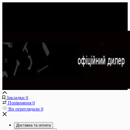
Закладки
0
Порівняння
0
Ви переглядали
0
Доставка та оплата