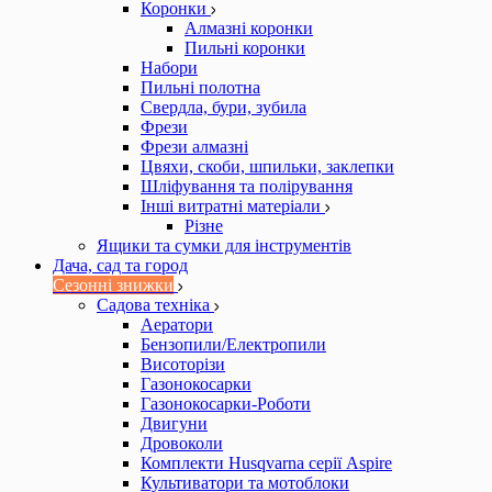
Коронки
Алмазні коронки
Пильні коронки
Набори
Пильні полотна
Свердла, бури, зубила
Фрези
Фрези алмазні
Цвяхи, скоби, шпильки, заклепки
Шліфування та полірування
Інші витратні матеріали
Різне
Ящики та сумки для інструментів
Дача, сад та город
Сезонні знижки
Садова техніка
Аератори
Бензопили/Електропили
Висоторізи
Газонокосарки
Газонокосарки-Роботи
Двигуни
Дровоколи
Комплекти Husqvarna серії Aspire
Культиватори та мотоблоки