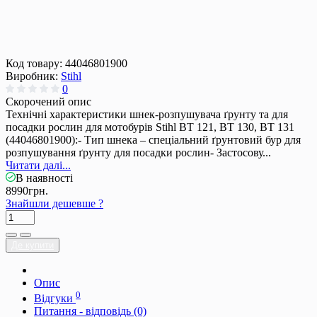
Код товару:
44046801900
Виробник:
Stihl
0
Скорочений опис
Технічні характеристики шнек-розпушувача ґрунту та для
посадки рослин для мотобурів Stihl BT 121, BT 130, BT 131
(44046801900):- Тип шнека – спеціальний ґрунтовий бур для
розпушування ґрунту для посадки рослин- Застосову...
Читати далі...
В наявності
8990грн.
Знайшли дешевше ?
Де купити
Опис
0
Відгуки
Питання - відповідь (0)