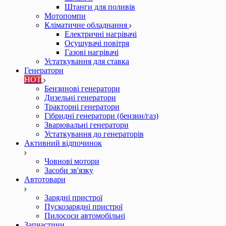
Штанги для поливів
Мотопомпи
Кліматичне обладнання
Електричні нагрівачі
Осушувачі повітря
Газові нагрівачі
Устаткування для ставка
Генератори
HOT
Бензинові генератори
Дизельні генератори
Тракторні генератори
Гібридні генератори (бензин/газ)
Зварювальні генератори
Устаткування до генераторів
Активний відпочинок
Човнові мотори
Засоби зв'язку
Автотовари
Зарядні пристрої
Пускозарядні пристрої
Пилососи автомобільні
Запчастини