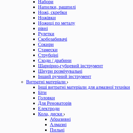
Набори
Напилки, рашпилі
Ножі, скребки
Ножівки
Ножиці по металу
рівні
Рулетки
Скобозабивачі
Сокири
Стамески
Струбціні
Сходи / драбини
Шарнірно-губцевий інструмент
Шнури розмічувальні
Інший ручний інструмент
Витратні матеріали
Інші витратні матеріали для алмазної техніки
Біти
Головки
Для Реноваторів
Електроди
Кола, диски
Абразивні
Алмазні
Пильні