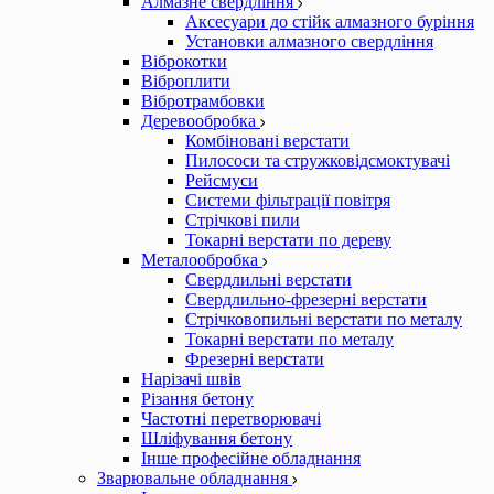
Алмазне свердління
Аксесуари до стійк алмазного буріння
Установки алмазного свердління
Віброкотки
Віброплити
Вібротрамбовки
Деревообробка
Комбіновані верстати
Пилососи та стружковідсмоктувачі
Рейсмуси
Системи фільтрації повітря
Стрічкові пили
Токарні верстати по дереву
Металообробка
Свердлильні верстати
Свердлильно-фрезерні верстати
Стрічковопильні верстати по металу
Токарні верстати по металу
Фрезерні верстати
Нарізачі швів
Різання бетону
Частотні перетворювачі
Шліфування бетону
Інше професійне обладнання
Зварювальне обладнання