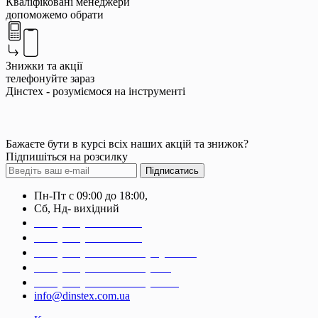
Кваліфіковані менеджери
допоможемо обрати
Знижки та акції
телефонуйте зараз
Дінстех - розуміємося на інструменті
Бажаєте бути в курсі всіх наших акцій та знижок?
Підпишіться на розсилку
Підписатись
Пн-Пт с 09:00 до 18:00,
Сб, Нд- вихідний
+38 (044) 223-14-99
+38 (044) 499-91-69
+38 (067) 320-30-99 (Kyivstar)
+38 (093) 170-82-59 (Life)
+38 (095) 667-80-90 (MTC)
info@dinstex.com.ua