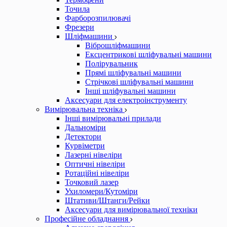
Точила
Фарборозпилювачі
Фрезери
Шліфмашини
Віброшліфмашини
Ексцентрикові шліфувальні машини
Полірувальник
Прямі шліфувальні машини
Стрічкові шліфувальні машини
Інші шліфувальні машини
Аксесуари для електроінструменту
Вимірювальна техніка
Інші вимірювальні прилади
Дальноміри
Детектори
Курвіметри
Лазерні нівеліри
Оптичні нівеліри
Ротаційні нівеліри
Точковий лазер
Ухиломери/Кутоміри
Штативи/Штанги/Рейки
Аксесуари для вимірювальної техніки
Професійне обладнання