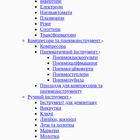
Інвертори
Електроди
Напівавтомати
Плазморізи
Різне
Споттери
Трансформатори
Компресори та пневмоінструмент
Компресора
Пневматичний інструмент
Пневмокраскопульти
Пневмошліфмашини
Пневмогайковерти
Пневмостеплери
Пневмозубила
Приладдя для компресорів та
пневмоінструменту
Ручний інструмент
Інструмент для демонтажу
Викрутки
Ключі
Лінійки, косинці
Леза та полотна
Маркери
Молотки