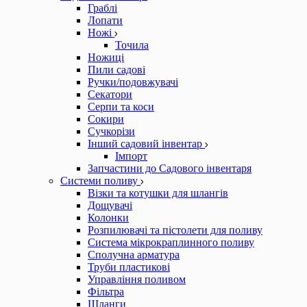
Граблі
Лопати
Ножі
Точила
Ножиці
Пили садові
Ручки/подовжувачі
Секатори
Серпи та коси
Сокири
Сучкорізи
Інший садовий інвентар
Імпорт
Запчастини до Садового інвентаря
Системи поливу
Візки та котушки для шлангів
Дощувачі
Колонки
Розпилювачі та пістолети для поливу
Система мікрокраплинного поливу
Сполучна арматура
Труби пластикові
Управління поливом
Фільтра
Шланги