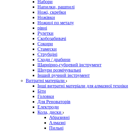
Набори
Напилки, рашпилі
Ножі, скребки
Ножівки
Ножиці по металу
рівні
Рулетки
Скобозабивачі
Сокири
Стамески
Струбціні
Сходи / драбини
Шарнірно-губцевий інструмент
Шнури розмічувальні
Інший ручний інструмент
Витратні матеріали
Інші витратні матеріали для алмазної техніки
Біти
Головки
Для Реноваторів
Електроди
Кола, диски
Абразивні
Алмазні
Пильні