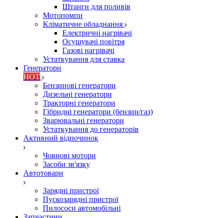
Штанги для поливів
Мотопомпи
Кліматичне обладнання
Електричні нагрівачі
Осушувачі повітря
Газові нагрівачі
Устаткування для ставка
Генератори
HOT
Бензинові генератори
Дизельні генератори
Тракторні генератори
Гібридні генератори (бензин/газ)
Зварювальні генератори
Устаткування до генераторів
Активний відпочинок
Човнові мотори
Засоби зв'язку
Автотовари
Зарядні пристрої
Пускозарядні пристрої
Пилососи автомобільні
Запчастини