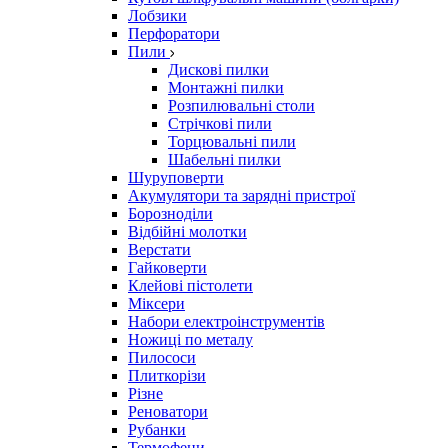
Лобзики
Перфоратори
Пили
Дискові пилки
Монтажні пилки
Розпилювальні столи
Стрічкові пили
Торцювальні пили
Шабельні пилки
Шуруповерти
Акумулятори та зарядні пристрої
Борозноділи
Відбійні молотки
Верстати
Гайковерти
Клейові пістолети
Міксери
Набори електроінструментів
Ножиці по металу
Пилососи
Плиткорізи
Різне
Реноватори
Рубанки
Термофени