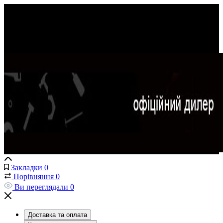
Закладки
0
Порівняння
0
Ви переглядали
0
Доставка та оплата