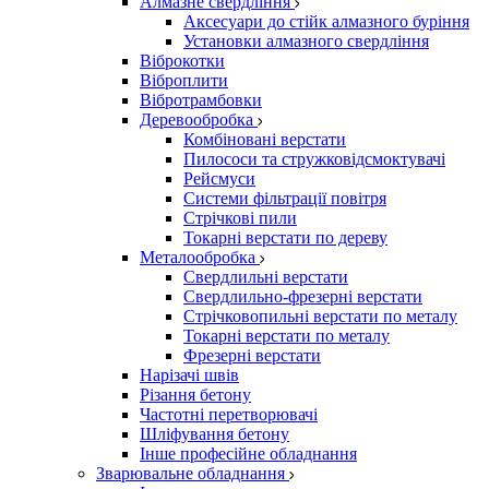
Алмазне свердління
Аксесуари до стійк алмазного буріння
Установки алмазного свердління
Віброкотки
Віброплити
Вібротрамбовки
Деревообробка
Комбіновані верстати
Пилососи та стружковідсмоктувачі
Рейсмуси
Системи фільтрації повітря
Стрічкові пили
Токарні верстати по дереву
Металообробка
Свердлильні верстати
Свердлильно-фрезерні верстати
Стрічковопильні верстати по металу
Токарні верстати по металу
Фрезерні верстати
Нарізачі швів
Різання бетону
Частотні перетворювачі
Шліфування бетону
Інше професійне обладнання
Зварювальне обладнання