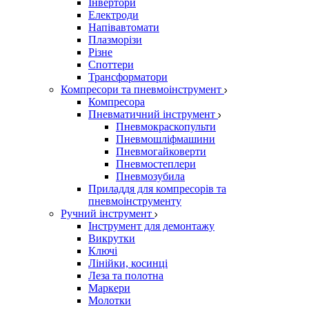
Інвертори
Електроди
Напівавтомати
Плазморізи
Різне
Споттери
Трансформатори
Компресори та пневмоінструмент
Компресора
Пневматичний інструмент
Пневмокраскопульти
Пневмошліфмашини
Пневмогайковерти
Пневмостеплери
Пневмозубила
Приладдя для компресорів та
пневмоінструменту
Ручний інструмент
Інструмент для демонтажу
Викрутки
Ключі
Лінійки, косинці
Леза та полотна
Маркери
Молотки