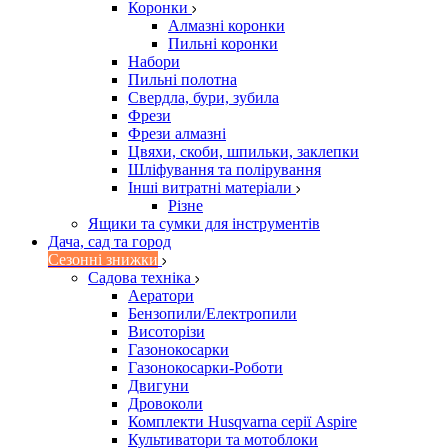
Коронки
Алмазні коронки
Пильні коронки
Набори
Пильні полотна
Свердла, бури, зубила
Фрези
Фрези алмазні
Цвяхи, скоби, шпильки, заклепки
Шліфування та полірування
Інші витратні матеріали
Різне
Ящики та сумки для інструментів
Дача, сад та город
Сезонні знижки
Садова техніка
Аератори
Бензопили/Електропили
Висоторізи
Газонокосарки
Газонокосарки-Роботи
Двигуни
Дровоколи
Комплекти Husqvarna серії Aspire
Культиватори та мотоблоки