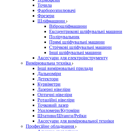
Точила
Фарборозпилювачі
Фрезери
Шліфмашини
Віброшліфмашини
Ексцентрикові шліфувальні машини
Полірувальник
Прямі шліфувальні машини
Стрічкові шліфувальні машини
Інші шліфувальні машини
Аксесуари для електроінструменту
Вимірювальна техніка
Інші вимірювальні прилади
Дальноміри
Детектори
Курвіметри
Лазерні нівеліри
Оптичні нівеліри
Ротаційні нівеліри
Точковий лазер
Ухиломери/Кутоміри
Штативи/Штанги/Рейки
Аксесуари для вимірювальної техніки
Професійне обладнання