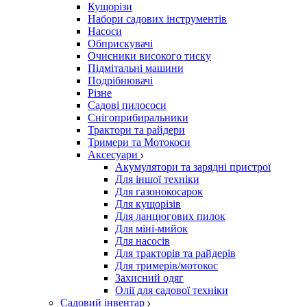
Кущорізи
Набори садових інструментів
Насоси
Обприскувачі
Очисники високого тиску
Підмітальні машини
Подрібнювачі
Різне
Садові пилососи
Снігоприбиральники
Трактори та райдери
Тримери та Мотокоси
Аксесуари
Акумулятори та зарядні пристрої
Для іншої техніки
Для газонокосарок
Для кущорізів
Для ланцюгових пилок
Для міні-мийок
Для насосів
Для тракторів та райдерів
Для тримерів/мотокос
Захисний одяг
Олії для садової техніки
Садовий інвентар