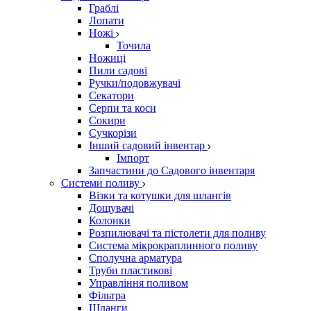
Граблі
Лопати
Ножі
Точила
Ножиці
Пили садові
Ручки/подовжувачі
Секатори
Серпи та коси
Сокири
Сучкорізи
Інший садовий інвентар
Імпорт
Запчастини до Садового інвентаря
Системи поливу
Візки та котушки для шлангів
Дощувачі
Колонки
Розпилювачі та пістолети для поливу
Система мікрокраплинного поливу
Сполучна арматура
Труби пластикові
Управління поливом
Фільтра
Шланги