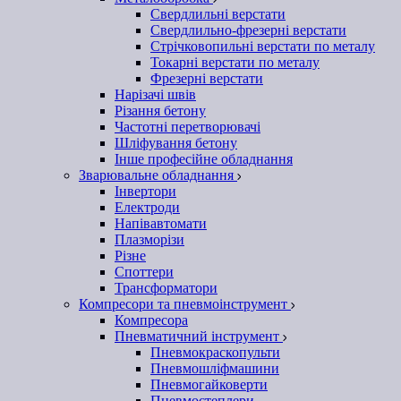
Свердлильні верстати
Свердлильно-фрезерні верстати
Стрічковопильні верстати по металу
Токарні верстати по металу
Фрезерні верстати
Нарізачі швів
Різання бетону
Частотні перетворювачі
Шліфування бетону
Інше професійне обладнання
Зварювальне обладнання
Інвертори
Електроди
Напівавтомати
Плазморізи
Різне
Споттери
Трансформатори
Компресори та пневмоінструмент
Компресора
Пневматичний інструмент
Пневмокраскопульти
Пневмошліфмашини
Пневмогайковерти
Пневмостеплери