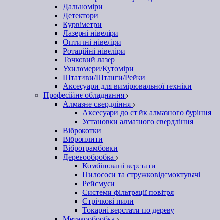
Дальноміри
Детектори
Курвіметри
Лазерні нівеліри
Оптичні нівеліри
Ротаційні нівеліри
Точковий лазер
Ухиломери/Кутоміри
Штативи/Штанги/Рейки
Аксесуари для вимірювальної техніки
Професійне обладнання
Алмазне свердління
Аксесуари до стійк алмазного буріння
Установки алмазного свердління
Віброкотки
Віброплити
Вібротрамбовки
Деревообробка
Комбіновані верстати
Пилососи та стружковідсмоктувачі
Рейсмуси
Системи фільтрації повітря
Стрічкові пили
Токарні верстати по дереву
Металообробка