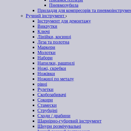
Пневмозубила
Приладдя для компресорів та пневмоінструме
Ручний інструмент
Інструмент для демонтажу
Викрутки
Ключі
Лінійки, косинці
Леза та полотна
Маркери
Молотки
Набори
Напилки, рашпилі
Ножі, скребки
Ножівки
Ножиці по металу
рівні
Рулетки
Скобозабивачі
Сокири
Стамески
Струбціні
Сходи / драбини
Шарнірно-губцевий інструмент
Шнури розмічувальні