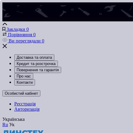
Закладки
0
Порівняння
0
Ви переглядали
0
Доставка та оплата
Кредит та розстрочка
Повернення та гарантія
Про нас
Контакти
Особистий кабінет
Реєстрація
Авторизація
Українська
Ru
Ук