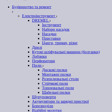
Будівництво та ремонт
Електроінструмент
DREMEL
Інструмент
Набори насадок
Насадки
Приставки
Цанги, тримач, різне
Дрилі
Кутові шліфувальні машини (болгарки)
Лобзики
Перфоратори
Пили
Дискові пилки
Монтажні пилки
Розпилювальні столи
Стрічкові пили
Торцювальні пили
Шабельні пилки
Шуруповерти
Акумулятори та зарядні пристрої
Борозноділи
Відбійні молотки