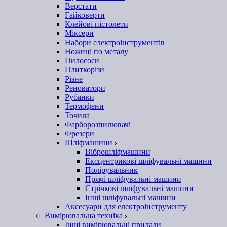
Верстати
Гайковерти
Клейові пістолети
Міксери
Набори електроінструментів
Ножиці по металу
Пилососи
Плиткорізи
Різне
Реноватори
Рубанки
Термофени
Точила
Фарборозпилювачі
Фрезери
Шліфмашини
Віброшліфмашини
Ексцентрикові шліфувальні машини
Полірувальник
Прямі шліфувальні машини
Стрічкові шліфувальні машини
Інші шліфувальні машини
Аксесуари для електроінструменту
Вимірювальна техніка
Інші вимірювальні прилади