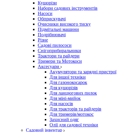
Кущорізи
Набори садових інструментів
Насоси
Обприскувачі
Очисники високого тиску
Підмітальні машини
Подрібнювачі
Різне
Садові пилососи
Снігоприбиральники
Трактори та райдери
Тримери та Мотокоси
Аксесуари
Акумулятори та зарядні пристрої
Для іншої техніки
Для газонокосарок
Для кущорізів
Для ланцюгових пилок
Для міні-мийок
Для насосів
Для тракторів та райдерів
Для тримерів/мотокос
Захисний одяг
Олії для садової техніки
Садовий інвентар