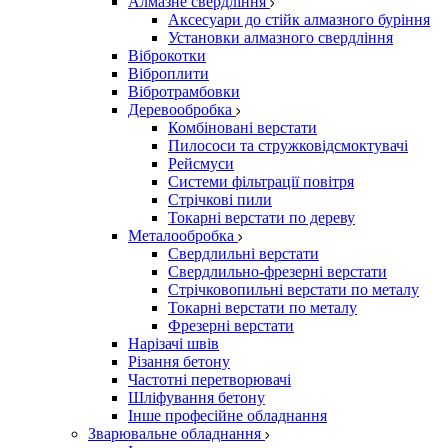
Алмазне свердління
Аксесуари до стійк алмазного буріння
Установки алмазного свердління
Віброкотки
Віброплити
Вібротрамбовки
Деревообробка
Комбіновані верстати
Пилососи та стружковідсмоктувачі
Рейсмуси
Системи фільтрації повітря
Стрічкові пили
Токарні верстати по дереву
Металообробка
Свердлильні верстати
Свердлильно-фрезерні верстати
Стрічковопильні верстати по металу
Токарні верстати по металу
Фрезерні верстати
Нарізачі швів
Різання бетону
Частотні перетворювачі
Шліфування бетону
Інше професійне обладнання
Зварювальне обладнання