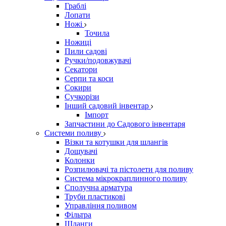
Граблі
Лопати
Ножі
Точила
Ножиці
Пили садові
Ручки/подовжувачі
Секатори
Серпи та коси
Сокири
Сучкорізи
Інший садовий інвентар
Імпорт
Запчастини до Садового інвентаря
Системи поливу
Візки та котушки для шлангів
Дощувачі
Колонки
Розпилювачі та пістолети для поливу
Система мікрокраплинного поливу
Сполучна арматура
Труби пластикові
Управління поливом
Фільтра
Шланги