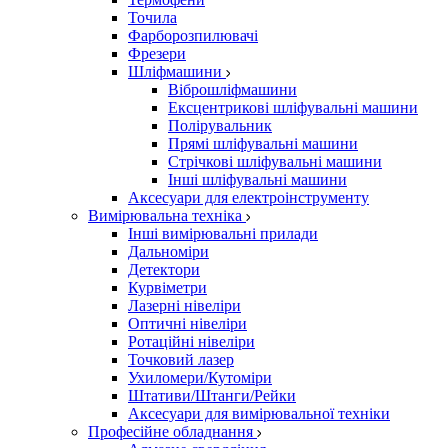
Точила
Фарборозпилювачі
Фрезери
Шліфмашини
Віброшліфмашини
Ексцентрикові шліфувальні машини
Полірувальник
Прямі шліфувальні машини
Стрічкові шліфувальні машини
Інші шліфувальні машини
Аксесуари для електроінструменту
Вимірювальна техніка
Інші вимірювальні прилади
Дальноміри
Детектори
Курвіметри
Лазерні нівеліри
Оптичні нівеліри
Ротаційні нівеліри
Точковий лазер
Ухиломери/Кутоміри
Штативи/Штанги/Рейки
Аксесуари для вимірювальної техніки
Професійне обладнання