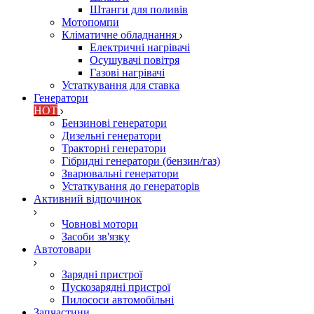
Штанги для поливів
Мотопомпи
Кліматичне обладнання
Електричні нагрівачі
Осушувачі повітря
Газові нагрівачі
Устаткування для ставка
Генератори
HOT
Бензинові генератори
Дизельні генератори
Тракторні генератори
Гібридні генератори (бензин/газ)
Зварювальні генератори
Устаткування до генераторів
Активний відпочинок
Човнові мотори
Засоби зв'язку
Автотовари
Зарядні пристрої
Пускозарядні пристрої
Пилососи автомобільні
Запчастини