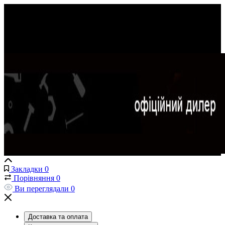
Закладки
0
Порівняння
0
Ви переглядали
0
Доставка та оплата