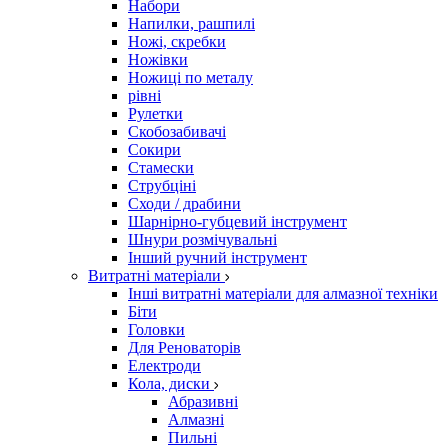
Набори
Напилки, рашпилі
Ножі, скребки
Ножівки
Ножиці по металу
рівні
Рулетки
Скобозабивачі
Сокири
Стамески
Струбціні
Сходи / драбини
Шарнірно-губцевий інструмент
Шнури розмічувальні
Інший ручний інструмент
Витратні матеріали
Інші витратні матеріали для алмазної техніки
Біти
Головки
Для Реноваторів
Електроди
Кола, диски
Абразивні
Алмазні
Пильні