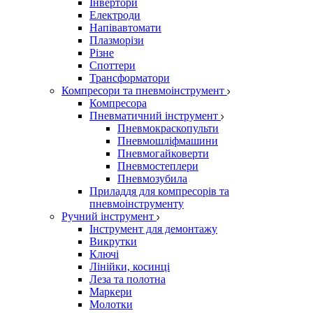
Інвертори
Електроди
Напівавтомати
Плазморізи
Різне
Споттери
Трансформатори
Компресори та пневмоінструмент
Компресора
Пневматичний інструмент
Пневмокраскопульти
Пневмошліфмашини
Пневмогайковерти
Пневмостеплери
Пневмозубила
Приладдя для компресорів та
пневмоінструменту
Ручний інструмент
Інструмент для демонтажу
Викрутки
Ключі
Лінійки, косинці
Леза та полотна
Маркери
Молотки