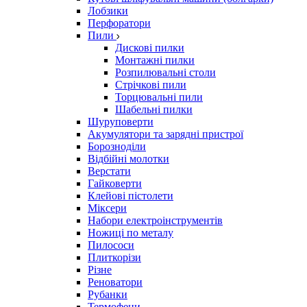
Лобзики
Перфоратори
Пили
Дискові пилки
Монтажні пилки
Розпилювальні столи
Стрічкові пили
Торцювальні пили
Шабельні пилки
Шуруповерти
Акумулятори та зарядні пристрої
Борозноділи
Відбійні молотки
Верстати
Гайковерти
Клейові пістолети
Міксери
Набори електроінструментів
Ножиці по металу
Пилососи
Плиткорізи
Різне
Реноватори
Рубанки
Термофени