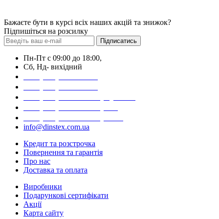
Бажаєте бути в курсі всіх наших акцій та знижок?
Підпишіться на розсилку
Підписатись
Пн-Пт с 09:00 до 18:00,
Сб, Нд- вихідний
+38 (044) 223-14-99
+38 (044) 499-91-69
+38 (067) 320-30-99 (Kyivstar)
+38 (093) 170-82-59 (Life)
+38 (095) 667-80-90 (MTC)
info@dinstex.com.ua
Кредит та розстрочка
Повернення та гарантія
Про нас
Доставка та оплата
Виробники
Подарункові сертифікати
Акції
Карта сайту