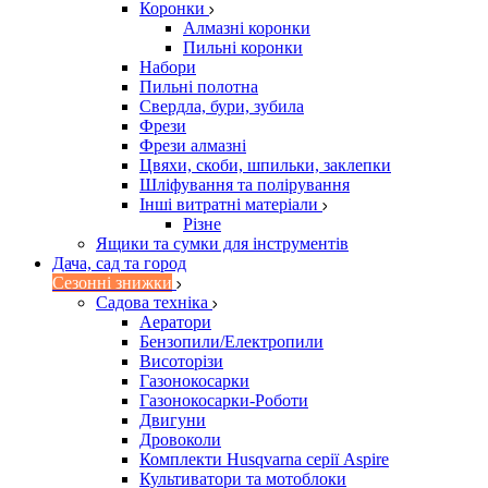
Коронки
Алмазні коронки
Пильні коронки
Набори
Пильні полотна
Свердла, бури, зубила
Фрези
Фрези алмазні
Цвяхи, скоби, шпильки, заклепки
Шліфування та полірування
Інші витратні матеріали
Різне
Ящики та сумки для інструментів
Дача, сад та город
Сезонні знижки
Садова техніка
Аератори
Бензопили/Електропили
Висоторізи
Газонокосарки
Газонокосарки-Роботи
Двигуни
Дровоколи
Комплекти Husqvarna серії Aspire
Культиватори та мотоблоки